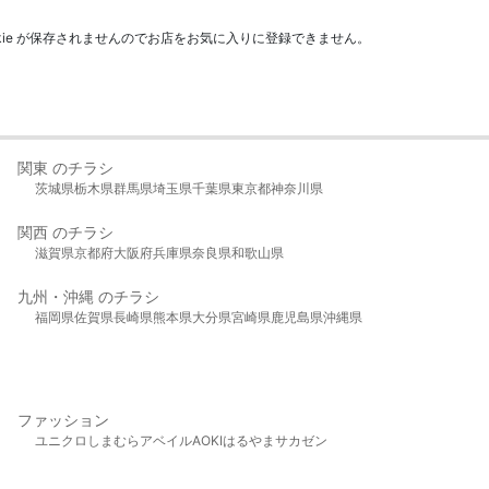
kie が保存されませんのでお店をお気に入りに登録できません。
関東 のチラシ
茨城県
栃木県
群馬県
埼玉県
千葉県
東京都
神奈川県
関西 のチラシ
滋賀県
京都府
大阪府
兵庫県
奈良県
和歌山県
九州・沖縄 のチラシ
福岡県
佐賀県
長崎県
熊本県
大分県
宮崎県
鹿児島県
沖縄県
ファッション
ユニクロ
しまむら
アベイル
AOKI
はるやま
サカゼン