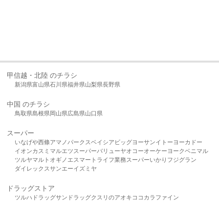
甲信越・北陸 のチラシ
新潟県
富山県
石川県
福井県
山梨県
長野県
中国 のチラシ
鳥取県
島根県
岡山県
広島県
山口県
スーパー
いなげや
西條
アマノパークス
ベイシア
ビッグヨーサン
イトーヨーカドー
イオン
カスミ
マルエツ
スーパーバリュー
ヤオコー
オーケー
ヨークベニマル
ツルヤ
マルト
オギノ
エスマート
ライフ
業務スーパー
いかり
フジグラン
ダイレックス
サンエー
イズミヤ
ドラッグストア
ツルハドラッグ
サンドラッグ
クスリのアオキ
ココカラファイン