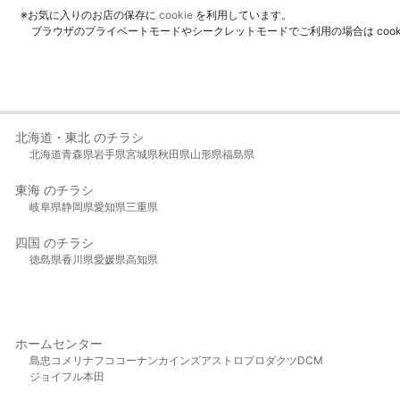
※お気に入りのお店の保存に
cookie
を利用しています。
ブラウザのプライベートモードやシークレットモードでご利用の場合は coo
北海道・東北 のチラシ
北海道
青森県
岩手県
宮城県
秋田県
山形県
福島県
東海 のチラシ
岐阜県
静岡県
愛知県
三重県
四国 のチラシ
徳島県
香川県
愛媛県
高知県
ホームセンター
島忠
コメリ
ナフコ
コーナン
カインズ
アストロプロダクツ
DCM
ジョイフル本田