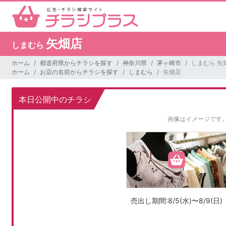
矢畑店
しまむら
ホーム
都道府県からチラシを探す
神奈川県
茅ヶ崎市
しまむら 矢
ホーム
お店の名前からチラシを探す
しまむら
矢畑店
本日公開中のチラシ
画像はイメージです
売出し期間:8/5(水)〜8/9(日)