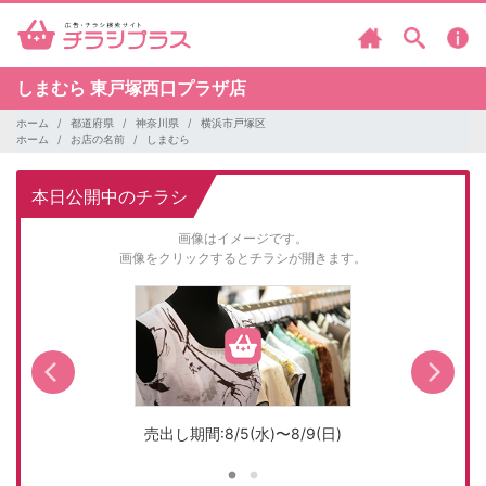
しまむら
東戸塚西口プラザ店
ホーム
都道府県
神奈川県
横浜市戸塚区
ホーム
お店の名前
しまむら
本日公開中のチラシ
画像はイメージです。
画像をクリックするとチラシが開きます。
売出し期間:8/5(水)〜8/9(日)