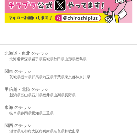
北海道・東北 のチラシ
北海道
青森県
岩手県
宮城県
秋田県
山形県
福島県
関東 のチラシ
茨城県
栃木県
群馬県
埼玉県
千葉県
東京都
神奈川県
甲信越・北陸 のチラシ
新潟県
富山県
石川県
福井県
山梨県
長野県
東海 のチラシ
岐阜県
静岡県
愛知県
三重県
関西 のチラシ
滋賀県
京都府
大阪府
兵庫県
奈良県
和歌山県