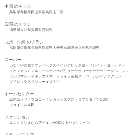
中国 のチラシ
鳥取県
島根県
岡山県
広島県
山口県
四国 のチラシ
徳島県
香川県
愛媛県
高知県
九州・沖縄 のチラシ
福岡県
佐賀県
長崎県
熊本県
大分県
宮崎県
鹿児島県
沖縄県
スーパー
いなげや
西條
アマノパークス
ベイシア
ビッグヨーサン
イトーヨーカドー
イオン
カスミ
マルエツ
スーパーバリュー
ヤオコー
オーケー
ヨークベニマル
ツルヤ
マルト
オギノ
エスマート
ライフ
業務スーパー
いかり
フジグラン
ダイレックス
サンエー
イズミヤ
ホームセンター
島忠
コメリ
ナフコ
コーナン
カインズ
アストロプロダクツ
DCM
ジョイフル本田
ファッション
ユニクロ
しまむら
アベイル
AOKI
はるやま
サカゼン
ドラッグストア