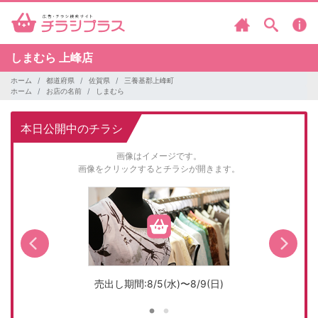
しまむら
上峰店
ホーム
都道府県
佐賀県
三養基郡上峰町
ホーム
お店の名前
しまむら
本日公開中のチラシ
画像はイメージです。
画像をクリックするとチラシが開きます。
売出し期間:8/5(水)〜8/9(日)