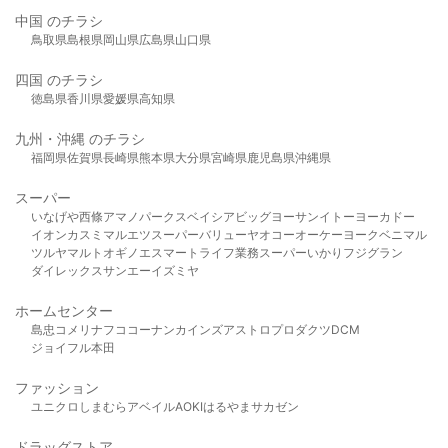
中国 のチラシ
鳥取県
島根県
岡山県
広島県
山口県
四国 のチラシ
徳島県
香川県
愛媛県
高知県
九州・沖縄 のチラシ
福岡県
佐賀県
長崎県
熊本県
大分県
宮崎県
鹿児島県
沖縄県
スーパー
いなげや
西條
アマノパークス
ベイシア
ビッグヨーサン
イトーヨーカドー
イオン
カスミ
マルエツ
スーパーバリュー
ヤオコー
オーケー
ヨークベニマル
ツルヤ
マルト
オギノ
エスマート
ライフ
業務スーパー
いかり
フジグラン
ダイレックス
サンエー
イズミヤ
ホームセンター
島忠
コメリ
ナフコ
コーナン
カインズ
アストロプロダクツ
DCM
ジョイフル本田
ファッション
ユニクロ
しまむら
アベイル
AOKI
はるやま
サカゼン
ドラッグストア