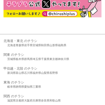
北海道・東北 のチラシ
北海道
青森県
岩手県
宮城県
秋田県
山形県
福島県
関東 のチラシ
茨城県
栃木県
群馬県
埼玉県
千葉県
東京都
神奈川県
甲信越・北陸 のチラシ
新潟県
富山県
石川県
福井県
山梨県
長野県
東海 のチラシ
岐阜県
静岡県
愛知県
三重県
関西 のチラシ
滋賀県
京都府
大阪府
兵庫県
奈良県
和歌山県