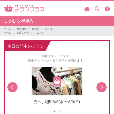
しまむら
根城店
ホーム
都道府県
青森県
八戸市
ホーム
お店の名前
しまむら
本日公開中のチラシ
画像はイメージです。
画像をクリックするとチラシが開きます。
売出し期間:8/5(水)〜8/9(日)