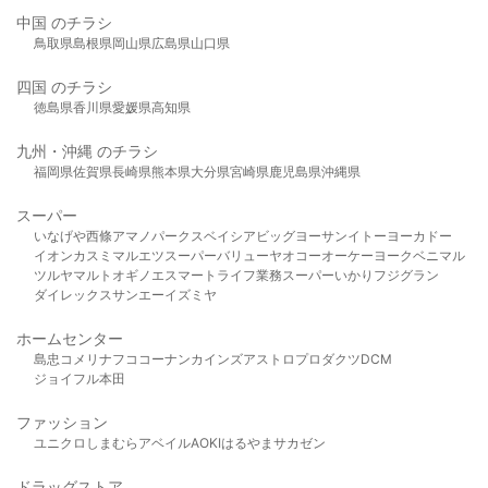
中国 のチラシ
鳥取県
島根県
岡山県
広島県
山口県
四国 のチラシ
徳島県
香川県
愛媛県
高知県
九州・沖縄 のチラシ
福岡県
佐賀県
長崎県
熊本県
大分県
宮崎県
鹿児島県
沖縄県
スーパー
いなげや
西條
アマノパークス
ベイシア
ビッグヨーサン
イトーヨーカドー
イオン
カスミ
マルエツ
スーパーバリュー
ヤオコー
オーケー
ヨークベニマル
ツルヤ
マルト
オギノ
エスマート
ライフ
業務スーパー
いかり
フジグラン
ダイレックス
サンエー
イズミヤ
ホームセンター
島忠
コメリ
ナフコ
コーナン
カインズ
アストロプロダクツ
DCM
ジョイフル本田
ファッション
ユニクロ
しまむら
アベイル
AOKI
はるやま
サカゼン
ドラッグストア