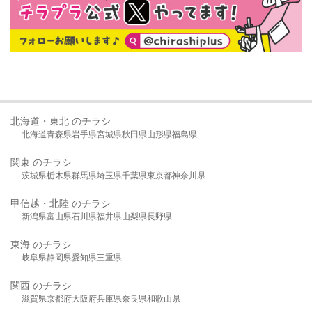
北海道・東北 のチラシ
北海道
青森県
岩手県
宮城県
秋田県
山形県
福島県
関東 のチラシ
茨城県
栃木県
群馬県
埼玉県
千葉県
東京都
神奈川県
甲信越・北陸 のチラシ
新潟県
富山県
石川県
福井県
山梨県
長野県
東海 のチラシ
岐阜県
静岡県
愛知県
三重県
関西 のチラシ
滋賀県
京都府
大阪府
兵庫県
奈良県
和歌山県