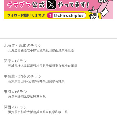
北海道・東北 のチラシ
北海道
青森県
岩手県
宮城県
秋田県
山形県
福島県
関東 のチラシ
茨城県
栃木県
群馬県
埼玉県
千葉県
東京都
神奈川県
甲信越・北陸 のチラシ
新潟県
富山県
石川県
福井県
山梨県
長野県
東海 のチラシ
岐阜県
静岡県
愛知県
三重県
関西 のチラシ
滋賀県
京都府
大阪府
兵庫県
奈良県
和歌山県