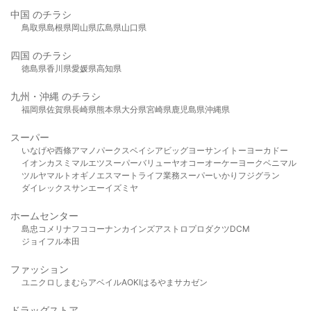
中国 のチラシ
鳥取県
島根県
岡山県
広島県
山口県
四国 のチラシ
徳島県
香川県
愛媛県
高知県
九州・沖縄 のチラシ
福岡県
佐賀県
長崎県
熊本県
大分県
宮崎県
鹿児島県
沖縄県
スーパー
いなげや
西條
アマノパークス
ベイシア
ビッグヨーサン
イトーヨーカドー
イオン
カスミ
マルエツ
スーパーバリュー
ヤオコー
オーケー
ヨークベニマル
ツルヤ
マルト
オギノ
エスマート
ライフ
業務スーパー
いかり
フジグラン
ダイレックス
サンエー
イズミヤ
ホームセンター
島忠
コメリ
ナフコ
コーナン
カインズ
アストロプロダクツ
DCM
ジョイフル本田
ファッション
ユニクロ
しまむら
アベイル
AOKI
はるやま
サカゼン
ドラッグストア