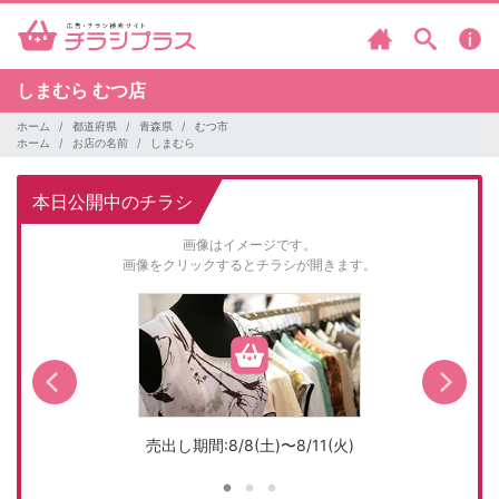
しまむら
むつ店
ホーム
都道府県
青森県
むつ市
ホーム
お店の名前
しまむら
本日公開中のチラシ
画像はイメージです。
画像をクリックするとチラシが開きます。
売出し期間:8/8(土)〜8/11(火)