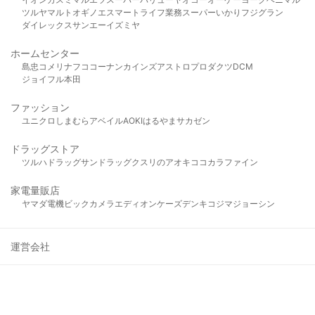
ツルヤ
マルト
オギノ
エスマート
ライフ
業務スーパー
いかり
フジグラン
ダイレックス
サンエー
イズミヤ
ホームセンター
島忠
コメリ
ナフコ
コーナン
カインズ
アストロプロダクツ
DCM
ジョイフル本田
ファッション
ユニクロ
しまむら
アベイル
AOKI
はるやま
サカゼン
ドラッグストア
ツルハドラッグ
サンドラッグ
クスリのアオキ
ココカラファイン
家電量販店
ヤマダ電機
ビックカメラ
エディオン
ケーズデンキ
コジマ
ジョーシン
運営会社
店舗・販促ご担当者様：チラシプラスサービスのご案内