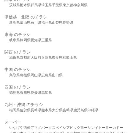
茨城県
栃木県
群馬県
埼玉県
千葉県
東京都
神奈川県
甲信越・北陸 のチラシ
新潟県
富山県
石川県
福井県
山梨県
長野県
東海 のチラシ
岐阜県
静岡県
愛知県
三重県
関西 のチラシ
滋賀県
京都府
大阪府
兵庫県
奈良県
和歌山県
中国 のチラシ
鳥取県
島根県
岡山県
広島県
山口県
四国 のチラシ
徳島県
香川県
愛媛県
高知県
九州・沖縄 のチラシ
福岡県
佐賀県
長崎県
熊本県
大分県
宮崎県
鹿児島県
沖縄県
スーパー
いなげや
西條
アマノパークス
ベイシア
ビッグヨーサン
イトーヨーカドー
イオン
カスミ
マルエツ
スーパーバリュー
ヤオコー
オーケー
ヨークベニマル