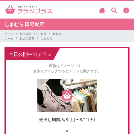
しまむら
田野倉店
ホーム
都道府県
山梨県
都留市
ホーム
お店の名前
しまむら
本日公開中のチラシ
画像はイメージです。
画像をクリックするとチラシが開きます。
売出し期間:8/8(土)〜8/11(火)