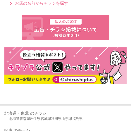
お店の名前からチラシを探す
北海道・東北 のチラシ
北海道
青森県
岩手県
宮城県
秋田県
山形県
福島県
関東 のチラシ