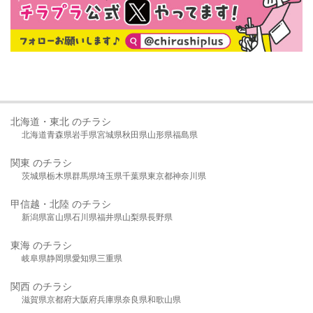
北海道・東北 のチラシ
北海道
青森県
岩手県
宮城県
秋田県
山形県
福島県
関東 のチラシ
茨城県
栃木県
群馬県
埼玉県
千葉県
東京都
神奈川県
甲信越・北陸 のチラシ
新潟県
富山県
石川県
福井県
山梨県
長野県
東海 のチラシ
岐阜県
静岡県
愛知県
三重県
関西 のチラシ
滋賀県
京都府
大阪府
兵庫県
奈良県
和歌山県