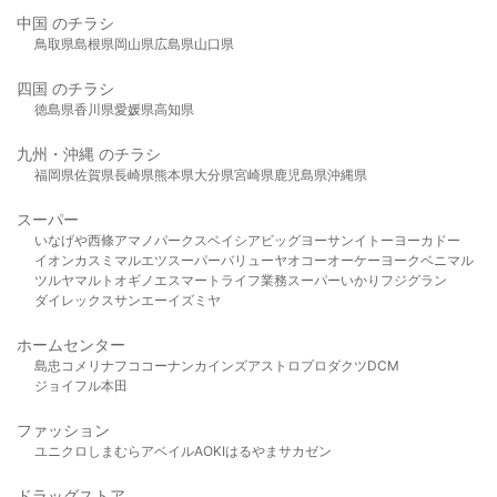
中国 のチラシ
鳥取県
島根県
岡山県
広島県
山口県
四国 のチラシ
徳島県
香川県
愛媛県
高知県
九州・沖縄 のチラシ
福岡県
佐賀県
長崎県
熊本県
大分県
宮崎県
鹿児島県
沖縄県
スーパー
いなげや
西條
アマノパークス
ベイシア
ビッグヨーサン
イトーヨーカドー
イオン
カスミ
マルエツ
スーパーバリュー
ヤオコー
オーケー
ヨークベニマル
ツルヤ
マルト
オギノ
エスマート
ライフ
業務スーパー
いかり
フジグラン
ダイレックス
サンエー
イズミヤ
ホームセンター
島忠
コメリ
ナフコ
コーナン
カインズ
アストロプロダクツ
DCM
ジョイフル本田
ファッション
ユニクロ
しまむら
アベイル
AOKI
はるやま
サカゼン
ドラッグストア