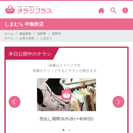
しまむら
中御所店
ホーム
都道府県
長野県
長野市
ホーム
お店の名前
しまむら
本日公開中のチラシ
画像はイメージです。
画像をクリックするとチラシが開きます。
売出し期間:8/5(水)〜8/9(日)