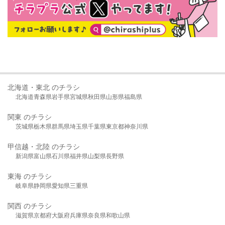
北海道・東北 のチラシ
北海道
青森県
岩手県
宮城県
秋田県
山形県
福島県
関東 のチラシ
茨城県
栃木県
群馬県
埼玉県
千葉県
東京都
神奈川県
甲信越・北陸 のチラシ
新潟県
富山県
石川県
福井県
山梨県
長野県
東海 のチラシ
岐阜県
静岡県
愛知県
三重県
関西 のチラシ
滋賀県
京都府
大阪府
兵庫県
奈良県
和歌山県