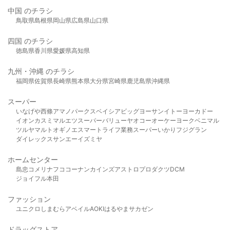
中国 のチラシ
鳥取県
島根県
岡山県
広島県
山口県
四国 のチラシ
徳島県
香川県
愛媛県
高知県
九州・沖縄 のチラシ
福岡県
佐賀県
長崎県
熊本県
大分県
宮崎県
鹿児島県
沖縄県
スーパー
いなげや
西條
アマノパークス
ベイシア
ビッグヨーサン
イトーヨーカドー
イオン
カスミ
マルエツ
スーパーバリュー
ヤオコー
オーケー
ヨークベニマル
ツルヤ
マルト
オギノ
エスマート
ライフ
業務スーパー
いかり
フジグラン
ダイレックス
サンエー
イズミヤ
ホームセンター
島忠
コメリ
ナフコ
コーナン
カインズ
アストロプロダクツ
DCM
ジョイフル本田
ファッション
ユニクロ
しまむら
アベイル
AOKI
はるやま
サカゼン
ドラッグストア