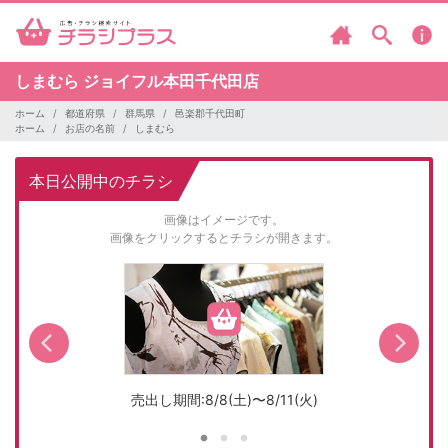
しまむら
ジョイフル本田千代田店
ホーム
都道府県
群馬県
邑楽郡千代田町
ホーム
お店の名前
しまむら
本日公開中のチラシ
画像はイメージです。
画像をクリックするとチラシが開きます。
売出し期間:8/8(土)〜8/11(火)