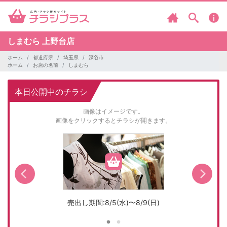
しまむら
上野台店
ホーム
都道府県
埼玉県
深谷市
ホーム
お店の名前
しまむら
本日公開中のチラシ
画像はイメージです。
画像をクリックするとチラシが開きます。
売出し期間:8/5(水)〜8/9(日)