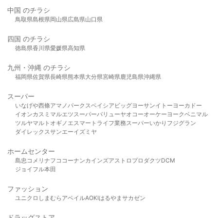
中国 のチラシ
鳥取県
島根県
岡山県
広島県
山口県
四国 のチラシ
徳島県
香川県
愛媛県
高知県
九州・沖縄 のチラシ
福岡県
佐賀県
長崎県
熊本県
大分県
宮崎県
鹿児島県
沖縄県
スーパー
いなげや
西條
アマノパークス
ベイシア
ビッグヨーサン
イトーヨーカドー
イオン
カスミ
マルエツ
スーパーバリュー
ヤオコー
オーケー
ヨークベニマル
ツルヤ
マルト
オギノ
エスマート
ライフ
業務スーパー
いかり
フジグラン
ダイレックス
サンエー
イズミヤ
ホームセンター
島忠
コメリ
ナフコ
コーナン
カインズ
アストロプロダクツ
DCM
ジョイフル本田
ファッション
ユニクロ
しまむら
アベイル
AOKI
はるやま
サカゼン
ドラッグストア