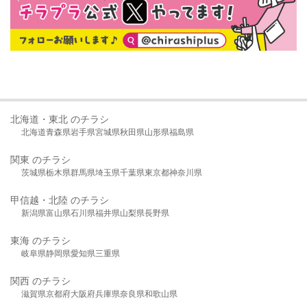
北海道・東北 のチラシ
北海道
青森県
岩手県
宮城県
秋田県
山形県
福島県
関東 のチラシ
茨城県
栃木県
群馬県
埼玉県
千葉県
東京都
神奈川県
甲信越・北陸 のチラシ
新潟県
富山県
石川県
福井県
山梨県
長野県
東海 のチラシ
岐阜県
静岡県
愛知県
三重県
関西 のチラシ
滋賀県
京都府
大阪府
兵庫県
奈良県
和歌山県