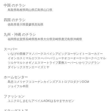
中国 のチラシ
鳥取県
島根県
岡山県
広島県
山口県
四国 のチラシ
徳島県
香川県
愛媛県
高知県
九州・沖縄 のチラシ
福岡県
佐賀県
長崎県
熊本県
大分県
宮崎県
鹿児島県
沖縄県
スーパー
いなげや
西條
アマノパークス
ベイシア
ビッグヨーサン
イトーヨーカドー
イオン
カスミ
マルエツ
スーパーバリュー
ヤオコー
オーケー
ヨークベニマル
ツルヤ
マルト
オギノ
エスマート
ライフ
業務スーパー
いかり
フジグラン
ダイレックス
サンエー
イズミヤ
ホームセンター
島忠
コメリ
ナフコ
コーナン
カインズ
アストロプロダクツ
DCM
ジョイフル本田
ファッション
ユニクロ
しまむら
アベイル
AOKI
はるやま
サカゼン
ドラッグストア