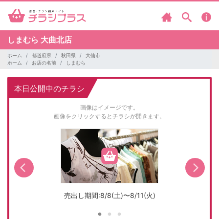
しまむら
大曲北店
ホーム
都道府県
秋田県
大仙市
ホーム
お店の名前
しまむら
本日公開中のチラシ
画像はイメージです。
画像をクリックするとチラシが開きます。
売出し期間:8/8(土)〜8/11(火)