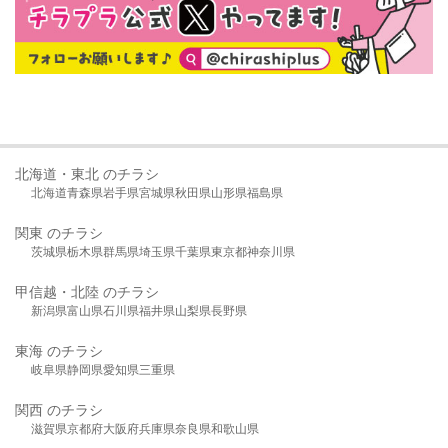
北海道・東北 のチラシ
北海道
青森県
岩手県
宮城県
秋田県
山形県
福島県
関東 のチラシ
茨城県
栃木県
群馬県
埼玉県
千葉県
東京都
神奈川県
甲信越・北陸 のチラシ
新潟県
富山県
石川県
福井県
山梨県
長野県
東海 のチラシ
岐阜県
静岡県
愛知県
三重県
関西 のチラシ
滋賀県
京都府
大阪府
兵庫県
奈良県
和歌山県