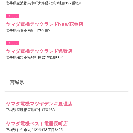
岩手県紫波郡矢巾町大字藤沢第3地割137番地8
チラシ
ヤマダ電機テックランドNew花巻店
岩手県花巻市南新田283番2
チラシ
ヤマダ電機テックランド遠野店
岩手県遠野市松崎町白岩19地割66-1
宮城県
ヤマダ電機マツヤデンキ亘理店
宮城県亘理郡亘理町中町東163
ヤマダ電機ベスト電器長町店
宮城県仙台市太白区長町3丁目8-25