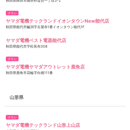
秋田県秋田市御所野堤台一丁目3-2
チラシ
ヤマダ電機テックランドイオンタウンNew能代店
秋田県能代市鰄渕字古屋布1番イオンタウン能代1F
ヤマダ電機ベスト電器能代店
秋田県能代市字松長布308
チラシ
ヤマダ電機ヤマダアウトレット鹿角店
秋田県鹿角市花輪字向畑111番
山形県
チラシ
ヤマダ電機テックランド山形上山店