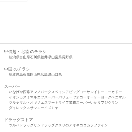
甲信越・北陸 のチラシ
新潟県
富山県
石川県
福井県
山梨県
長野県
中国 のチラシ
鳥取県
島根県
岡山県
広島県
山口県
スーパー
いなげや
西條
アマノパークス
ベイシア
ビッグヨーサン
イトーヨーカドー
イオン
カスミ
マルエツ
スーパーバリュー
ヤオコー
オーケー
ヨークベニマル
ツルヤ
マルト
オギノ
エスマート
ライフ
業務スーパー
いかり
フジグラン
ダイレックス
サンエー
イズミヤ
ドラッグストア
ツルハドラッグ
サンドラッグ
クスリのアオキ
ココカラファイン