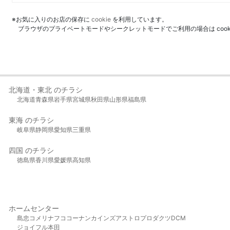
※お気に入りのお店の保存に
cookie
を利用しています。
ブラウザのプライベートモードやシークレットモードでご利用の場合は coo
北海道・東北 のチラシ
北海道
青森県
岩手県
宮城県
秋田県
山形県
福島県
東海 のチラシ
岐阜県
静岡県
愛知県
三重県
四国 のチラシ
徳島県
香川県
愛媛県
高知県
ホームセンター
島忠
コメリ
ナフコ
コーナン
カインズ
アストロプロダクツ
DCM
ジョイフル本田