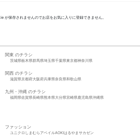
kie が保存されませんのでお店をお気に入りに登録できません。
関東 のチラシ
茨城県
栃木県
群馬県
埼玉県
千葉県
東京都
神奈川県
関西 のチラシ
滋賀県
京都府
大阪府
兵庫県
奈良県
和歌山県
九州・沖縄 のチラシ
福岡県
佐賀県
長崎県
熊本県
大分県
宮崎県
鹿児島県
沖縄県
ファッション
ユニクロ
しまむら
アベイル
AOKI
はるやま
サカゼン