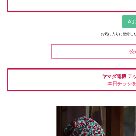
お気に入りに登録し
公
「
ヤマダ電機
テ
本日チラシ