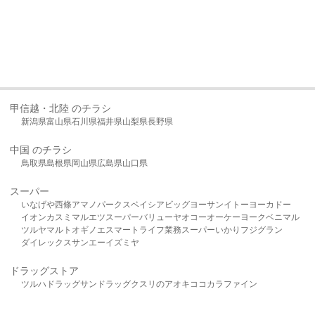
甲信越・北陸 のチラシ
新潟県
富山県
石川県
福井県
山梨県
長野県
中国 のチラシ
鳥取県
島根県
岡山県
広島県
山口県
スーパー
いなげや
西條
アマノパークス
ベイシア
ビッグヨーサン
イトーヨーカドー
イオン
カスミ
マルエツ
スーパーバリュー
ヤオコー
オーケー
ヨークベニマル
ツルヤ
マルト
オギノ
エスマート
ライフ
業務スーパー
いかり
フジグラン
ダイレックス
サンエー
イズミヤ
ドラッグストア
ツルハドラッグ
サンドラッグ
クスリのアオキ
ココカラファイン