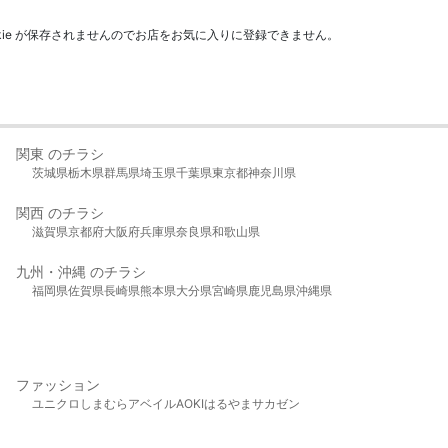
kie が保存されませんのでお店をお気に入りに登録できません。
関東 のチラシ
茨城県
栃木県
群馬県
埼玉県
千葉県
東京都
神奈川県
関西 のチラシ
滋賀県
京都府
大阪府
兵庫県
奈良県
和歌山県
九州・沖縄 のチラシ
福岡県
佐賀県
長崎県
熊本県
大分県
宮崎県
鹿児島県
沖縄県
ファッション
ユニクロ
しまむら
アベイル
AOKI
はるやま
サカゼン