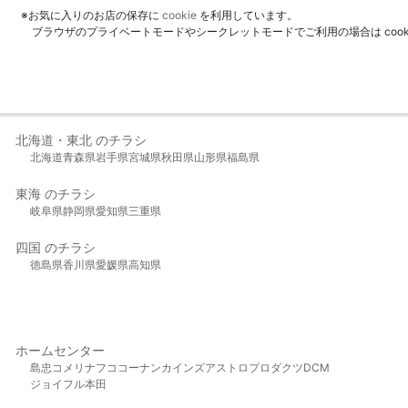
※お気に入りのお店の保存に
cookie
を利用しています。
ブラウザのプライベートモードやシークレットモードでご利用の場合は coo
北海道・東北 のチラシ
北海道
青森県
岩手県
宮城県
秋田県
山形県
福島県
東海 のチラシ
岐阜県
静岡県
愛知県
三重県
四国 のチラシ
徳島県
香川県
愛媛県
高知県
ホームセンター
島忠
コメリ
ナフコ
コーナン
カインズ
アストロプロダクツ
DCM
ジョイフル本田