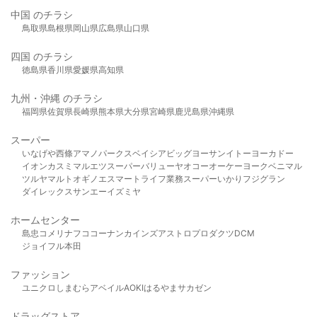
中国 のチラシ
鳥取県
島根県
岡山県
広島県
山口県
四国 のチラシ
徳島県
香川県
愛媛県
高知県
九州・沖縄 のチラシ
福岡県
佐賀県
長崎県
熊本県
大分県
宮崎県
鹿児島県
沖縄県
スーパー
いなげや
西條
アマノパークス
ベイシア
ビッグヨーサン
イトーヨーカドー
イオン
カスミ
マルエツ
スーパーバリュー
ヤオコー
オーケー
ヨークベニマル
ツルヤ
マルト
オギノ
エスマート
ライフ
業務スーパー
いかり
フジグラン
ダイレックス
サンエー
イズミヤ
ホームセンター
島忠
コメリ
ナフコ
コーナン
カインズ
アストロプロダクツ
DCM
ジョイフル本田
ファッション
ユニクロ
しまむら
アベイル
AOKI
はるやま
サカゼン
ドラッグストア