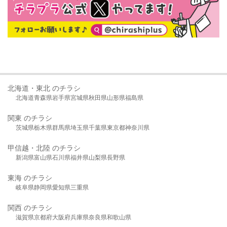
北海道・東北 のチラシ
北海道
青森県
岩手県
宮城県
秋田県
山形県
福島県
関東 のチラシ
茨城県
栃木県
群馬県
埼玉県
千葉県
東京都
神奈川県
甲信越・北陸 のチラシ
新潟県
富山県
石川県
福井県
山梨県
長野県
東海 のチラシ
岐阜県
静岡県
愛知県
三重県
関西 のチラシ
滋賀県
京都府
大阪府
兵庫県
奈良県
和歌山県