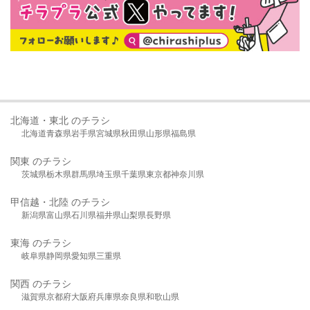
北海道・東北 のチラシ
北海道
青森県
岩手県
宮城県
秋田県
山形県
福島県
関東 のチラシ
茨城県
栃木県
群馬県
埼玉県
千葉県
東京都
神奈川県
甲信越・北陸 のチラシ
新潟県
富山県
石川県
福井県
山梨県
長野県
東海 のチラシ
岐阜県
静岡県
愛知県
三重県
関西 のチラシ
滋賀県
京都府
大阪府
兵庫県
奈良県
和歌山県