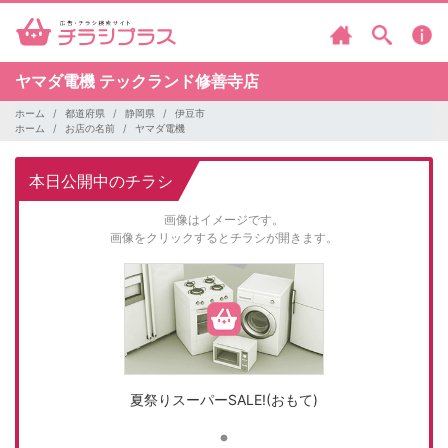
ヤマダ電機
テックランド修善寺店
ホーム
都道府県
静岡県
伊豆市
ホーム
お店の名前
ヤマダ電機
本日公開中のチラシ
画像はイメージです。
画像をクリックするとチラシが開きます。
夏祭りスーパーSALE!(おもて)