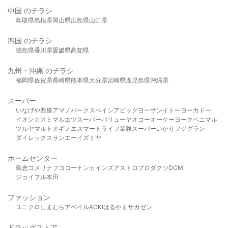
中国 のチラシ
鳥取県
島根県
岡山県
広島県
山口県
四国 のチラシ
徳島県
香川県
愛媛県
高知県
九州・沖縄 のチラシ
福岡県
佐賀県
長崎県
熊本県
大分県
宮崎県
鹿児島県
沖縄県
スーパー
いなげや
西條
アマノパークス
ベイシア
ビッグヨーサン
イトーヨーカドー
イオン
カスミ
マルエツ
スーパーバリュー
ヤオコー
オーケー
ヨークベニマル
ツルヤ
マルト
オギノ
エスマート
ライフ
業務スーパー
いかり
フジグラン
ダイレックス
サンエー
イズミヤ
ホームセンター
島忠
コメリ
ナフコ
コーナン
カインズ
アストロプロダクツ
DCM
ジョイフル本田
ファッション
ユニクロ
しまむら
アベイル
AOKI
はるやま
サカゼン
ドラッグストア