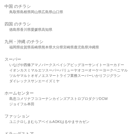
中国 のチラシ
鳥取県
島根県
岡山県
広島県
山口県
四国 のチラシ
徳島県
香川県
愛媛県
高知県
九州・沖縄 のチラシ
福岡県
佐賀県
長崎県
熊本県
大分県
宮崎県
鹿児島県
沖縄県
スーパー
いなげや
西條
アマノパークス
ベイシア
ビッグヨーサン
イトーヨーカドー
イオン
カスミ
マルエツ
スーパーバリュー
ヤオコー
オーケー
ヨークベニマル
ツルヤ
マルト
オギノ
エスマート
ライフ
業務スーパー
いかり
フジグラン
ダイレックス
サンエー
イズミヤ
ホームセンター
島忠
コメリ
ナフコ
コーナン
カインズ
アストロプロダクツ
DCM
ジョイフル本田
ファッション
ユニクロ
しまむら
アベイル
AOKI
はるやま
サカゼン
ドラッグストア