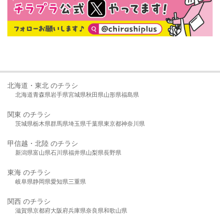
北海道・東北 のチラシ
北海道
青森県
岩手県
宮城県
秋田県
山形県
福島県
関東 のチラシ
茨城県
栃木県
群馬県
埼玉県
千葉県
東京都
神奈川県
甲信越・北陸 のチラシ
新潟県
富山県
石川県
福井県
山梨県
長野県
東海 のチラシ
岐阜県
静岡県
愛知県
三重県
関西 のチラシ
滋賀県
京都府
大阪府
兵庫県
奈良県
和歌山県