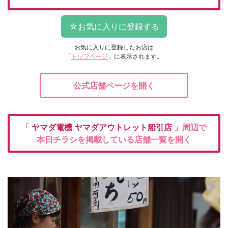
お気に入りに登録したお店は
「
トップページ
」に表示されます。
公式店舗ページを開く
「
ヤマダ電機
ヤマダアウトレット船引店
」周辺で
本日チラシを掲載している店舗一覧を開く