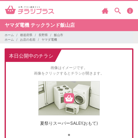
ヤマダ電機
テックランド飯山店
ホーム
都道府県
長野県
飯山市
ホーム
お店の名前
ヤマダ電機
本日公開中のチラシ
画像はイメージです。
画像をクリックするとチラシが開きます。
夏祭りスーパーSALE!(おもて)