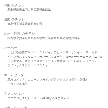
中国 のチラシ
鳥取県
島根県
岡山県
広島県
山口県
四国 のチラシ
徳島県
香川県
愛媛県
高知県
九州・沖縄 のチラシ
福岡県
佐賀県
長崎県
熊本県
大分県
宮崎県
鹿児島県
沖縄県
スーパー
いなげや
西條
アマノパークス
ベイシア
ビッグヨーサン
イトーヨーカドー
イオン
カスミ
マルエツ
スーパーバリュー
ヤオコー
オーケー
ヨークベニマル
ツルヤ
マルト
オギノ
エスマート
ライフ
業務スーパー
いかり
フジグラン
ダイレックス
サンエー
イズミヤ
ホームセンター
島忠
コメリ
ナフコ
コーナン
カインズ
アストロプロダクツ
DCM
ジョイフル本田
ファッション
ユニクロ
しまむら
アベイル
AOKI
はるやま
サカゼン
ドラッグストア