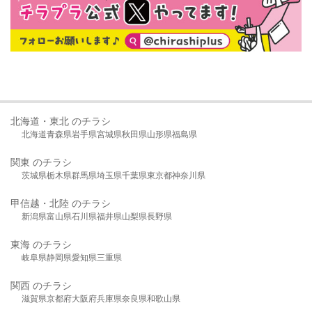
北海道・東北 のチラシ
北海道
青森県
岩手県
宮城県
秋田県
山形県
福島県
関東 のチラシ
茨城県
栃木県
群馬県
埼玉県
千葉県
東京都
神奈川県
甲信越・北陸 のチラシ
新潟県
富山県
石川県
福井県
山梨県
長野県
東海 のチラシ
岐阜県
静岡県
愛知県
三重県
関西 のチラシ
滋賀県
京都府
大阪府
兵庫県
奈良県
和歌山県