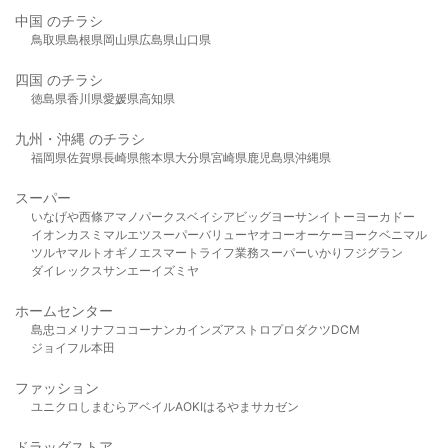
中国 のチラシ
鳥取県
島根県
岡山県
広島県
山口県
四国 のチラシ
徳島県
香川県
愛媛県
高知県
九州・沖縄 のチラシ
福岡県
佐賀県
長崎県
熊本県
大分県
宮崎県
鹿児島県
沖縄県
スーパー
いなげや
西條
アマノパークス
ベイシア
ビッグヨーサン
イトーヨーカドー
イオン
カスミ
マルエツ
スーパーバリュー
ヤオコー
オーケー
ヨークベニマル
ツルヤ
マルト
オギノ
エスマート
ライフ
業務スーパー
いかり
フジグラン
ダイレックス
サンエー
イズミヤ
ホームセンター
島忠
コメリ
ナフコ
コーナン
カインズ
アストロプロダクツ
DCM
ジョイフル本田
ファッション
ユニクロ
しまむら
アベイル
AOKI
はるやま
サカゼン
ドラッグストア