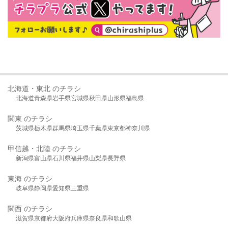
北海道・東北 のチラシ
北海道
青森県
岩手県
宮城県
秋田県
山形県
福島県
関東 のチラシ
茨城県
栃木県
群馬県
埼玉県
千葉県
東京都
神奈川県
甲信越・北陸 のチラシ
新潟県
富山県
石川県
福井県
山梨県
長野県
東海 のチラシ
岐阜県
静岡県
愛知県
三重県
関西 のチラシ
滋賀県
京都府
大阪府
兵庫県
奈良県
和歌山県