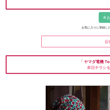
お気に入りに登録し
公
「
ヤマダ電機
Te
本日チラシ