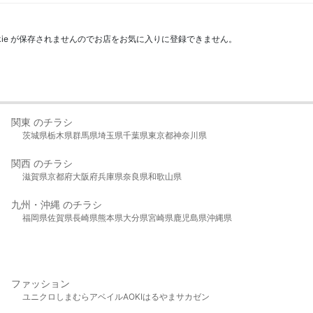
kie が保存されませんのでお店をお気に入りに登録できません。
関東 のチラシ
茨城県
栃木県
群馬県
埼玉県
千葉県
東京都
神奈川県
関西 のチラシ
滋賀県
京都府
大阪府
兵庫県
奈良県
和歌山県
九州・沖縄 のチラシ
福岡県
佐賀県
長崎県
熊本県
大分県
宮崎県
鹿児島県
沖縄県
ファッション
ユニクロ
しまむら
アベイル
AOKI
はるやま
サカゼン