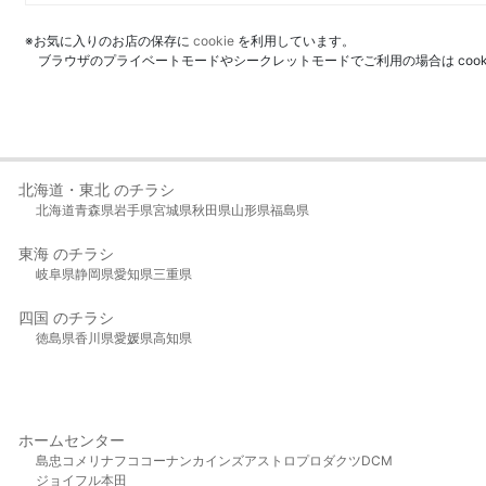
※お気に入りのお店の保存に
cookie
を利用しています。
ブラウザのプライベートモードやシークレットモードでご利用の場合は coo
北海道・東北 のチラシ
北海道
青森県
岩手県
宮城県
秋田県
山形県
福島県
東海 のチラシ
岐阜県
静岡県
愛知県
三重県
四国 のチラシ
徳島県
香川県
愛媛県
高知県
ホームセンター
島忠
コメリ
ナフコ
コーナン
カインズ
アストロプロダクツ
DCM
ジョイフル本田