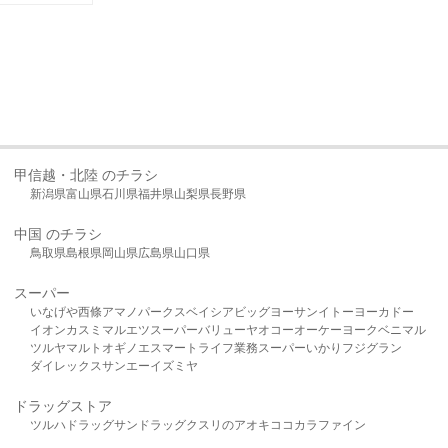
甲信越・北陸 のチラシ
新潟県
富山県
石川県
福井県
山梨県
長野県
中国 のチラシ
鳥取県
島根県
岡山県
広島県
山口県
スーパー
いなげや
西條
アマノパークス
ベイシア
ビッグヨーサン
イトーヨーカドー
イオン
カスミ
マルエツ
スーパーバリュー
ヤオコー
オーケー
ヨークベニマル
ツルヤ
マルト
オギノ
エスマート
ライフ
業務スーパー
いかり
フジグラン
ダイレックス
サンエー
イズミヤ
ドラッグストア
ツルハドラッグ
サンドラッグ
クスリのアオキ
ココカラファイン