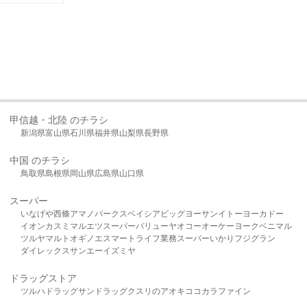
甲信越・北陸 のチラシ
新潟県
富山県
石川県
福井県
山梨県
長野県
中国 のチラシ
鳥取県
島根県
岡山県
広島県
山口県
スーパー
いなげや
西條
アマノパークス
ベイシア
ビッグヨーサン
イトーヨーカドー
イオン
カスミ
マルエツ
スーパーバリュー
ヤオコー
オーケー
ヨークベニマル
ツルヤ
マルト
オギノ
エスマート
ライフ
業務スーパー
いかり
フジグラン
ダイレックス
サンエー
イズミヤ
ドラッグストア
ツルハドラッグ
サンドラッグ
クスリのアオキ
ココカラファイン