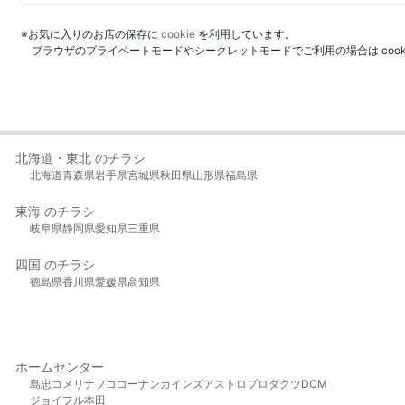
※お気に入りのお店の保存に
cookie
を利用しています。
ブラウザのプライベートモードやシークレットモードでご利用の場合は coo
北海道・東北 のチラシ
北海道
青森県
岩手県
宮城県
秋田県
山形県
福島県
東海 のチラシ
岐阜県
静岡県
愛知県
三重県
四国 のチラシ
徳島県
香川県
愛媛県
高知県
ホームセンター
島忠
コメリ
ナフコ
コーナン
カインズ
アストロプロダクツ
DCM
ジョイフル本田