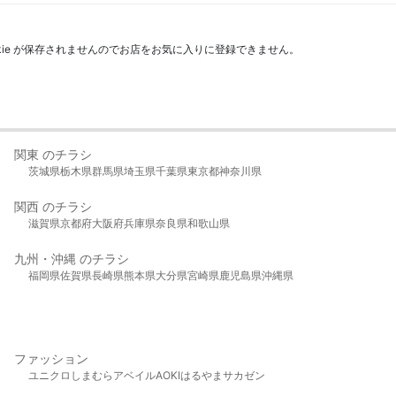
kie が保存されませんのでお店をお気に入りに登録できません。
関東 のチラシ
茨城県
栃木県
群馬県
埼玉県
千葉県
東京都
神奈川県
関西 のチラシ
滋賀県
京都府
大阪府
兵庫県
奈良県
和歌山県
九州・沖縄 のチラシ
福岡県
佐賀県
長崎県
熊本県
大分県
宮崎県
鹿児島県
沖縄県
ファッション
ユニクロ
しまむら
アベイル
AOKI
はるやま
サカゼン