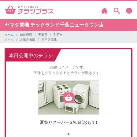
ヤマダ電機
テックランド千葉ニュータウン店
ホーム
都道府県
千葉県
印西市
ホーム
お店の名前
ヤマダ電機
本日公開中のチラシ
画像はイメージです。
画像をクリックするとチラシが開きます。
夏祭りスーパーSALE!(おもて)