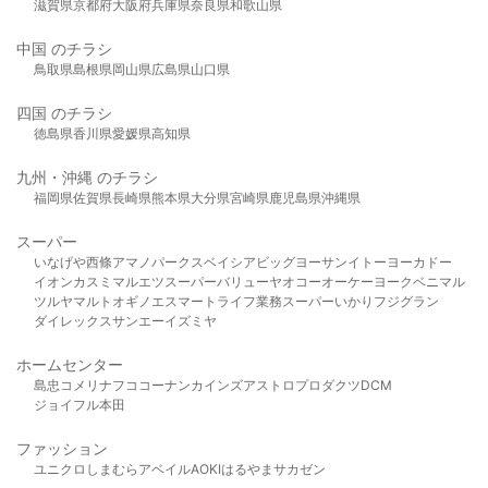
滋賀県
京都府
大阪府
兵庫県
奈良県
和歌山県
中国 のチラシ
鳥取県
島根県
岡山県
広島県
山口県
四国 のチラシ
徳島県
香川県
愛媛県
高知県
九州・沖縄 のチラシ
福岡県
佐賀県
長崎県
熊本県
大分県
宮崎県
鹿児島県
沖縄県
スーパー
いなげや
西條
アマノパークス
ベイシア
ビッグヨーサン
イトーヨーカドー
イオン
カスミ
マルエツ
スーパーバリュー
ヤオコー
オーケー
ヨークベニマル
ツルヤ
マルト
オギノ
エスマート
ライフ
業務スーパー
いかり
フジグラン
ダイレックス
サンエー
イズミヤ
ホームセンター
島忠
コメリ
ナフコ
コーナン
カインズ
アストロプロダクツ
DCM
ジョイフル本田
ファッション
ユニクロ
しまむら
アベイル
AOKI
はるやま
サカゼン