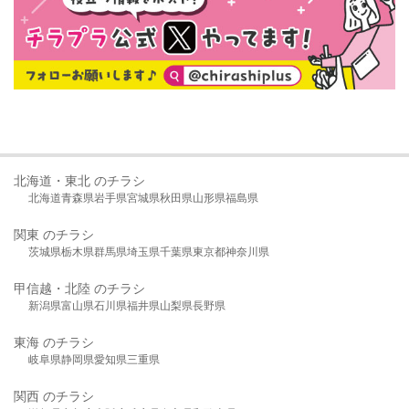
北海道・東北 のチラシ
北海道
青森県
岩手県
宮城県
秋田県
山形県
福島県
関東 のチラシ
茨城県
栃木県
群馬県
埼玉県
千葉県
東京都
神奈川県
甲信越・北陸 のチラシ
新潟県
富山県
石川県
福井県
山梨県
長野県
東海 のチラシ
岐阜県
静岡県
愛知県
三重県
関西 のチラシ