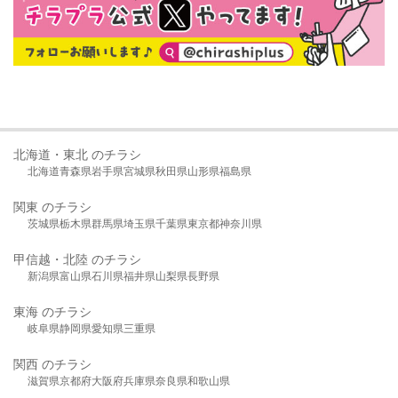
北海道・東北 のチラシ
北海道
青森県
岩手県
宮城県
秋田県
山形県
福島県
関東 のチラシ
茨城県
栃木県
群馬県
埼玉県
千葉県
東京都
神奈川県
甲信越・北陸 のチラシ
新潟県
富山県
石川県
福井県
山梨県
長野県
東海 のチラシ
岐阜県
静岡県
愛知県
三重県
関西 のチラシ
滋賀県
京都府
大阪府
兵庫県
奈良県
和歌山県