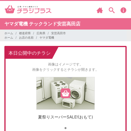
ヤマダ電機
テックランド安芸高田店
ホーム
都道府県
広島県
安芸高田市
ホーム
お店の名前
ヤマダ電機
本日公開中のチラシ
画像はイメージです。
画像をクリックするとチラシが開きます。
夏祭りスーパーSALE!(おもて)