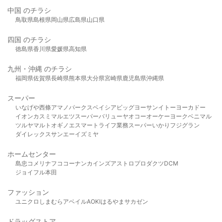
中国 のチラシ
鳥取県
島根県
岡山県
広島県
山口県
四国 のチラシ
徳島県
香川県
愛媛県
高知県
九州・沖縄 のチラシ
福岡県
佐賀県
長崎県
熊本県
大分県
宮崎県
鹿児島県
沖縄県
スーパー
いなげや
西條
アマノパークス
ベイシア
ビッグヨーサン
イトーヨーカドー
イオン
カスミ
マルエツ
スーパーバリュー
ヤオコー
オーケー
ヨークベニマル
ツルヤ
マルト
オギノ
エスマート
ライフ
業務スーパー
いかり
フジグラン
ダイレックス
サンエー
イズミヤ
ホームセンター
島忠
コメリ
ナフコ
コーナン
カインズ
アストロプロダクツ
DCM
ジョイフル本田
ファッション
ユニクロ
しまむら
アベイル
AOKI
はるやま
サカゼン
ドラッグストア