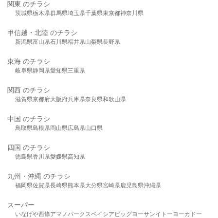
関東 のチラシ
茨城県
栃木県
群馬県
埼玉県
千葉県
東京都
神奈川県
甲信越・北陸 のチラシ
新潟県
富山県
石川県
福井県
山梨県
長野県
東海 のチラシ
岐阜県
静岡県
愛知県
三重県
関西 のチラシ
滋賀県
京都府
大阪府
兵庫県
奈良県
和歌山県
中国 のチラシ
鳥取県
島根県
岡山県
広島県
山口県
四国 のチラシ
徳島県
香川県
愛媛県
高知県
九州・沖縄 のチラシ
福岡県
佐賀県
長崎県
熊本県
大分県
宮崎県
鹿児島県
沖縄県
スーパー
いなげや
西條
アマノパークス
ベイシア
ビッグヨーサン
イトーヨーカドー