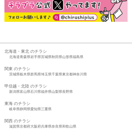
北海道・東北 のチラシ
北海道
青森県
岩手県
宮城県
秋田県
山形県
福島県
関東 のチラシ
茨城県
栃木県
群馬県
埼玉県
千葉県
東京都
神奈川県
甲信越・北陸 のチラシ
新潟県
富山県
石川県
福井県
山梨県
長野県
東海 のチラシ
岐阜県
静岡県
愛知県
三重県
関西 のチラシ
滋賀県
京都府
大阪府
兵庫県
奈良県
和歌山県