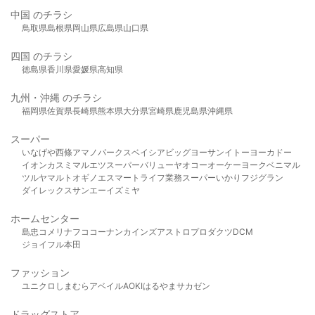
中国 のチラシ
鳥取県
島根県
岡山県
広島県
山口県
四国 のチラシ
徳島県
香川県
愛媛県
高知県
九州・沖縄 のチラシ
福岡県
佐賀県
長崎県
熊本県
大分県
宮崎県
鹿児島県
沖縄県
スーパー
いなげや
西條
アマノパークス
ベイシア
ビッグヨーサン
イトーヨーカドー
イオン
カスミ
マルエツ
スーパーバリュー
ヤオコー
オーケー
ヨークベニマル
ツルヤ
マルト
オギノ
エスマート
ライフ
業務スーパー
いかり
フジグラン
ダイレックス
サンエー
イズミヤ
ホームセンター
島忠
コメリ
ナフコ
コーナン
カインズ
アストロプロダクツ
DCM
ジョイフル本田
ファッション
ユニクロ
しまむら
アベイル
AOKI
はるやま
サカゼン
ドラッグストア