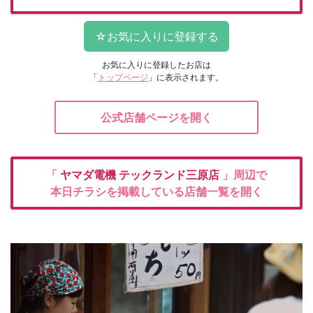
お気に入りに登録したお店は
「
トップページ
」に表示されます。
公式店舗ページを開く
「
ヤマダ電機
テックランド三原店
」周辺で
本日チラシを掲載している店舗一覧を開く