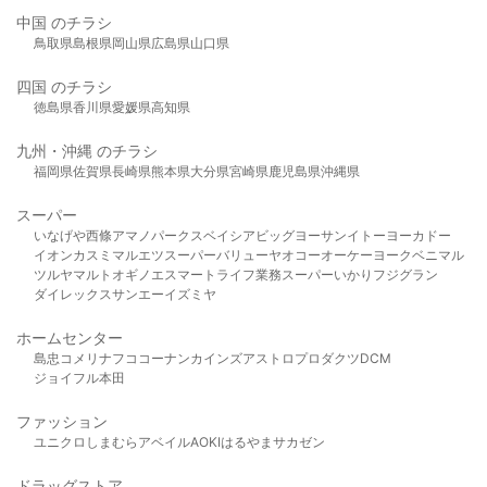
中国 のチラシ
鳥取県
島根県
岡山県
広島県
山口県
四国 のチラシ
徳島県
香川県
愛媛県
高知県
九州・沖縄 のチラシ
福岡県
佐賀県
長崎県
熊本県
大分県
宮崎県
鹿児島県
沖縄県
スーパー
いなげや
西條
アマノパークス
ベイシア
ビッグヨーサン
イトーヨーカドー
イオン
カスミ
マルエツ
スーパーバリュー
ヤオコー
オーケー
ヨークベニマル
ツルヤ
マルト
オギノ
エスマート
ライフ
業務スーパー
いかり
フジグラン
ダイレックス
サンエー
イズミヤ
ホームセンター
島忠
コメリ
ナフコ
コーナン
カインズ
アストロプロダクツ
DCM
ジョイフル本田
ファッション
ユニクロ
しまむら
アベイル
AOKI
はるやま
サカゼン
ドラッグストア