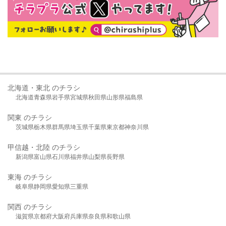
北海道・東北 のチラシ
北海道
青森県
岩手県
宮城県
秋田県
山形県
福島県
関東 のチラシ
茨城県
栃木県
群馬県
埼玉県
千葉県
東京都
神奈川県
甲信越・北陸 のチラシ
新潟県
富山県
石川県
福井県
山梨県
長野県
東海 のチラシ
岐阜県
静岡県
愛知県
三重県
関西 のチラシ
滋賀県
京都府
大阪府
兵庫県
奈良県
和歌山県