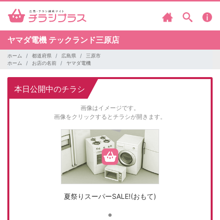
ヤマダ電機
テックランド三原店
ホーム
都道府県
広島県
三原市
ホーム
お店の名前
ヤマダ電機
本日公開中のチラシ
画像はイメージです。
画像をクリックするとチラシが開きます。
夏祭りスーパーSALE!(おもて)