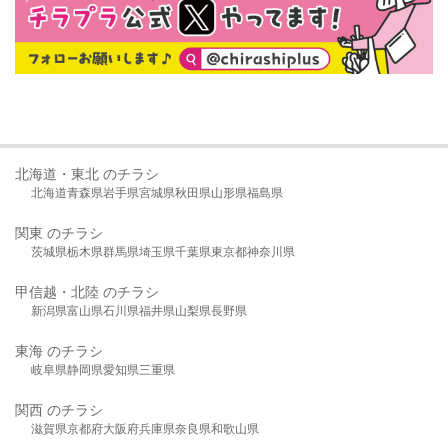
北海道・東北 のチラシ
北海道
青森県
岩手県
宮城県
秋田県
山形県
福島県
関東 のチラシ
茨城県
栃木県
群馬県
埼玉県
千葉県
東京都
神奈川県
甲信越・北陸 のチラシ
新潟県
富山県
石川県
福井県
山梨県
長野県
東海 のチラシ
岐阜県
静岡県
愛知県
三重県
関西 のチラシ
滋賀県
京都府
大阪府
兵庫県
奈良県
和歌山県