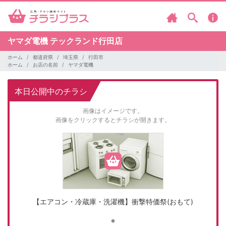
ヤマダ電機
テックランド行田店
ホーム
都道府県
埼玉県
行田市
ホーム
お店の名前
ヤマダ電機
本日公開中のチラシ
画像はイメージです。
画像をクリックするとチラシが開きます。
【エアコン・冷蔵庫・洗濯機】衝撃特価祭(おもて)