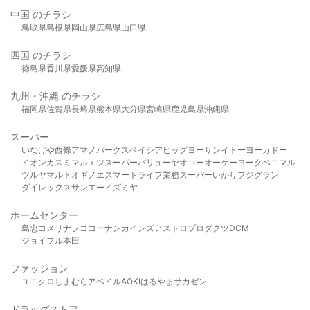
中国 のチラシ
鳥取県
島根県
岡山県
広島県
山口県
四国 のチラシ
徳島県
香川県
愛媛県
高知県
九州・沖縄 のチラシ
福岡県
佐賀県
長崎県
熊本県
大分県
宮崎県
鹿児島県
沖縄県
スーパー
いなげや
西條
アマノパークス
ベイシア
ビッグヨーサン
イトーヨーカドー
イオン
カスミ
マルエツ
スーパーバリュー
ヤオコー
オーケー
ヨークベニマル
ツルヤ
マルト
オギノ
エスマート
ライフ
業務スーパー
いかり
フジグラン
ダイレックス
サンエー
イズミヤ
ホームセンター
島忠
コメリ
ナフコ
コーナン
カインズ
アストロプロダクツ
DCM
ジョイフル本田
ファッション
ユニクロ
しまむら
アベイル
AOKI
はるやま
サカゼン
ドラッグストア