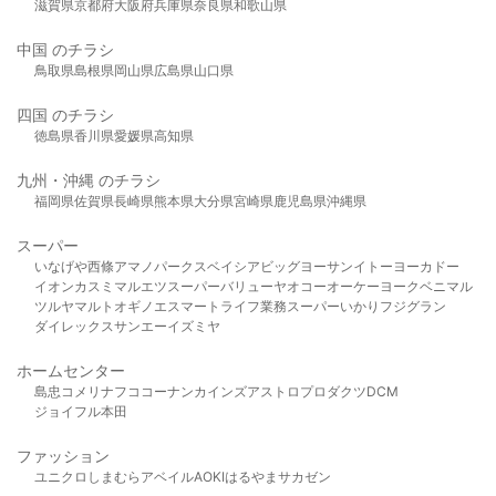
滋賀県
京都府
大阪府
兵庫県
奈良県
和歌山県
中国 のチラシ
鳥取県
島根県
岡山県
広島県
山口県
四国 のチラシ
徳島県
香川県
愛媛県
高知県
九州・沖縄 のチラシ
福岡県
佐賀県
長崎県
熊本県
大分県
宮崎県
鹿児島県
沖縄県
スーパー
いなげや
西條
アマノパークス
ベイシア
ビッグヨーサン
イトーヨーカドー
イオン
カスミ
マルエツ
スーパーバリュー
ヤオコー
オーケー
ヨークベニマル
ツルヤ
マルト
オギノ
エスマート
ライフ
業務スーパー
いかり
フジグラン
ダイレックス
サンエー
イズミヤ
ホームセンター
島忠
コメリ
ナフコ
コーナン
カインズ
アストロプロダクツ
DCM
ジョイフル本田
ファッション
ユニクロ
しまむら
アベイル
AOKI
はるやま
サカゼン