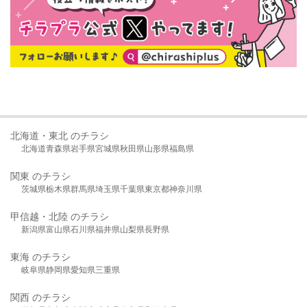
北海道・東北 のチラシ
北海道
青森県
岩手県
宮城県
秋田県
山形県
福島県
関東 のチラシ
茨城県
栃木県
群馬県
埼玉県
千葉県
東京都
神奈川県
甲信越・北陸 のチラシ
新潟県
富山県
石川県
福井県
山梨県
長野県
東海 のチラシ
岐阜県
静岡県
愛知県
三重県
関西 のチラシ