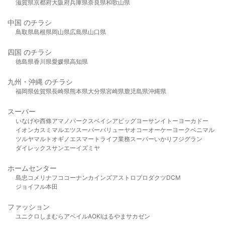
滋賀県
京都府
大阪府
兵庫県
奈良県
和歌山県
中国 のチラシ
鳥取県
島根県
岡山県
広島県
山口県
四国 のチラシ
徳島県
香川県
愛媛県
高知県
九州・沖縄 のチラシ
福岡県
佐賀県
長崎県
熊本県
大分県
宮崎県
鹿児島県
沖縄県
スーパー
いなげや
西條
アマノパークス
ベイシア
ビッグヨーサン
イトーヨーカドー
イオン
カスミ
マルエツ
スーパーバリュー
ヤオコー
オーケー
ヨークベニマル
ツルヤ
マルト
オギノ
エスマート
ライフ
業務スーパー
いかり
フジグラン
ダイレックス
サンエー
イズミヤ
ホームセンター
島忠
コメリ
ナフコ
コーナン
カインズ
アストロプロダクツ
DCM
ジョイフル本田
ファッション
ユニクロ
しまむら
アベイル
AOKI
はるやま
サカゼン