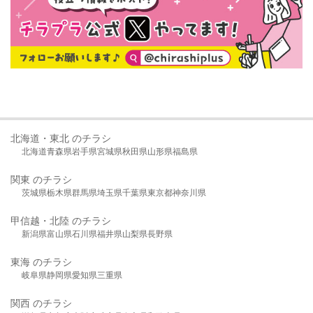
北海道・東北 のチラシ
北海道
青森県
岩手県
宮城県
秋田県
山形県
福島県
関東 のチラシ
茨城県
栃木県
群馬県
埼玉県
千葉県
東京都
神奈川県
甲信越・北陸 のチラシ
新潟県
富山県
石川県
福井県
山梨県
長野県
東海 のチラシ
岐阜県
静岡県
愛知県
三重県
関西 のチラシ