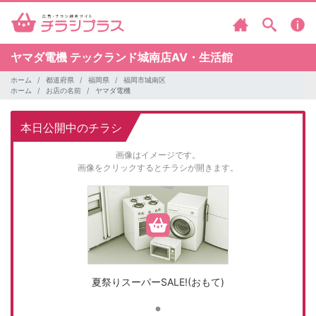
ヤマダ電機
テックランド城南店AV・生活館
ホーム
都道府県
福岡県
福岡市城南区
ホーム
お店の名前
ヤマダ電機
本日公開中のチラシ
画像はイメージです。
画像をクリックするとチラシが開きます。
夏祭りスーパーSALE!(おもて)