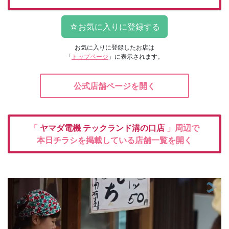
お気に入りに登録したお店は
「
トップページ
」に表示されます。
公式店舗ページを開く
「
ヤマダ電機
テックランド溝の口店
」周辺で
本日チラシを掲載している店舗一覧を開く