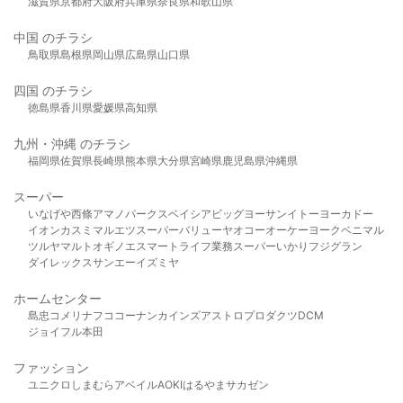
滋賀県
京都府
大阪府
兵庫県
奈良県
和歌山県
中国 のチラシ
鳥取県
島根県
岡山県
広島県
山口県
四国 のチラシ
徳島県
香川県
愛媛県
高知県
九州・沖縄 のチラシ
福岡県
佐賀県
長崎県
熊本県
大分県
宮崎県
鹿児島県
沖縄県
スーパー
いなげや
西條
アマノパークス
ベイシア
ビッグヨーサン
イトーヨーカドー
イオン
カスミ
マルエツ
スーパーバリュー
ヤオコー
オーケー
ヨークベニマル
ツルヤ
マルト
オギノ
エスマート
ライフ
業務スーパー
いかり
フジグラン
ダイレックス
サンエー
イズミヤ
ホームセンター
島忠
コメリ
ナフコ
コーナン
カインズ
アストロプロダクツ
DCM
ジョイフル本田
ファッション
ユニクロ
しまむら
アベイル
AOKI
はるやま
サカゼン