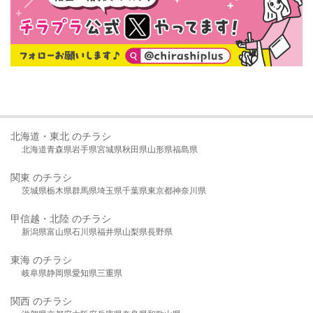
北海道・東北 のチラシ
北海道
青森県
岩手県
宮城県
秋田県
山形県
福島県
関東 のチラシ
茨城県
栃木県
群馬県
埼玉県
千葉県
東京都
神奈川県
甲信越・北陸 のチラシ
新潟県
富山県
石川県
福井県
山梨県
長野県
東海 のチラシ
岐阜県
静岡県
愛知県
三重県
関西 のチラシ