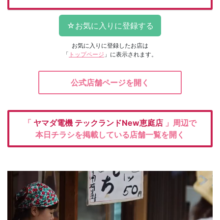
お気に入りに登録したお店は
「
トップページ
」に表示されます。
公式店舗ページを開く
「
ヤマダ電機
テックランドNew恵庭店
」周辺で
本日チラシを掲載している店舗一覧を開く