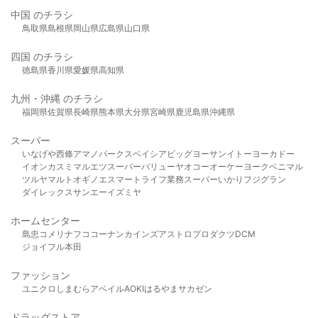
中国 のチラシ
鳥取県
島根県
岡山県
広島県
山口県
四国 のチラシ
徳島県
香川県
愛媛県
高知県
九州・沖縄 のチラシ
福岡県
佐賀県
長崎県
熊本県
大分県
宮崎県
鹿児島県
沖縄県
スーパー
いなげや
西條
アマノパークス
ベイシア
ビッグヨーサン
イトーヨーカドー
イオン
カスミ
マルエツ
スーパーバリュー
ヤオコー
オーケー
ヨークベニマル
ツルヤ
マルト
オギノ
エスマート
ライフ
業務スーパー
いかり
フジグラン
ダイレックス
サンエー
イズミヤ
ホームセンター
島忠
コメリ
ナフコ
コーナン
カインズ
アストロプロダクツ
DCM
ジョイフル本田
ファッション
ユニクロ
しまむら
アベイル
AOKI
はるやま
サカゼン
ドラッグストア