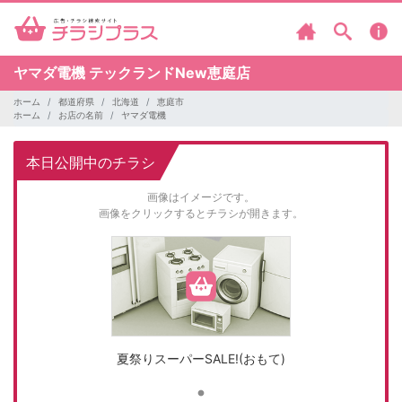
ヤマダ電機
テックランドNew恵庭店
ホーム
都道府県
北海道
恵庭市
ホーム
お店の名前
ヤマダ電機
本日公開中のチラシ
画像はイメージです。
画像をクリックするとチラシが開きます。
夏祭りスーパーSALE!(おもて)