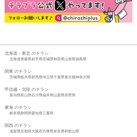
北海道・東北 のチラシ
北海道
青森県
岩手県
宮城県
秋田県
山形県
福島県
関東 のチラシ
茨城県
栃木県
群馬県
埼玉県
千葉県
東京都
神奈川県
甲信越・北陸 のチラシ
新潟県
富山県
石川県
福井県
山梨県
長野県
東海 のチラシ
岐阜県
静岡県
愛知県
三重県
関西 のチラシ
滋賀県
京都府
大阪府
兵庫県
奈良県
和歌山県