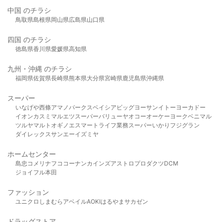
中国 のチラシ
鳥取県
島根県
岡山県
広島県
山口県
四国 のチラシ
徳島県
香川県
愛媛県
高知県
九州・沖縄 のチラシ
福岡県
佐賀県
長崎県
熊本県
大分県
宮崎県
鹿児島県
沖縄県
スーパー
いなげや
西條
アマノパークス
ベイシア
ビッグヨーサン
イトーヨーカドー
イオン
カスミ
マルエツ
スーパーバリュー
ヤオコー
オーケー
ヨークベニマル
ツルヤ
マルト
オギノ
エスマート
ライフ
業務スーパー
いかり
フジグラン
ダイレックス
サンエー
イズミヤ
ホームセンター
島忠
コメリ
ナフコ
コーナン
カインズ
アストロプロダクツ
DCM
ジョイフル本田
ファッション
ユニクロ
しまむら
アベイル
AOKI
はるやま
サカゼン
ドラッグストア