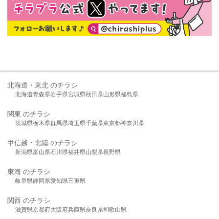
北海道・東北 のチラシ
北海道
青森県
岩手県
宮城県
秋田県
山形県
福島県
関東 のチラシ
茨城県
栃木県
群馬県
埼玉県
千葉県
東京都
神奈川県
甲信越・北陸 のチラシ
新潟県
富山県
石川県
福井県
山梨県
長野県
東海 のチラシ
岐阜県
静岡県
愛知県
三重県
関西 のチラシ
滋賀県
京都府
大阪府
兵庫県
奈良県
和歌山県