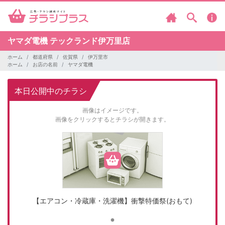
ヤマダ電機
テックランド伊万里店
ホーム
都道府県
佐賀県
伊万里市
ホーム
お店の名前
ヤマダ電機
本日公開中のチラシ
画像はイメージです。
画像をクリックするとチラシが開きます。
【エアコン・冷蔵庫・洗濯機】衝撃特価祭(おもて)