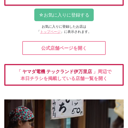
お気に入りに登録したお店は
「
トップページ
」に表示されます。
公式店舗ページを開く
「
ヤマダ電機
テックランド伊万里店
」周辺で
本日チラシを掲載している店舗一覧を開く