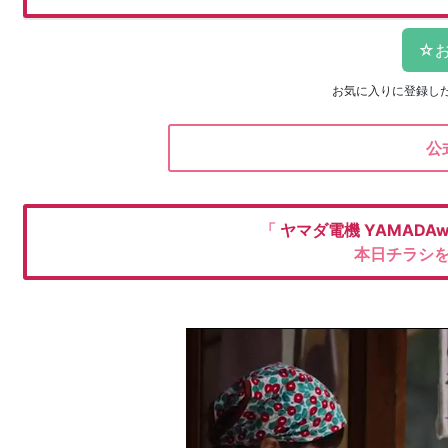
お気に入りに登録し
公
「
ヤマダ電機
YAMADA
本日チラシ