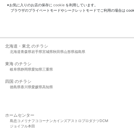
※お気に入りのお店の保存に
cookie
を利用しています。
ブラウザのプライベートモードやシークレットモードでご利用の場合は coo
北海道・東北 のチラシ
北海道
青森県
岩手県
宮城県
秋田県
山形県
福島県
東海 のチラシ
岐阜県
静岡県
愛知県
三重県
四国 のチラシ
徳島県
香川県
愛媛県
高知県
ホームセンター
島忠
コメリ
ナフコ
コーナン
カインズ
アストロプロダクツ
DCM
ジョイフル本田