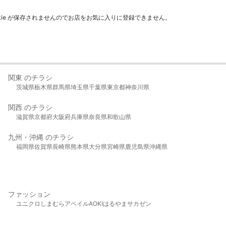
kie が保存されませんのでお店をお気に入りに登録できません。
関東 のチラシ
茨城県
栃木県
群馬県
埼玉県
千葉県
東京都
神奈川県
関西 のチラシ
滋賀県
京都府
大阪府
兵庫県
奈良県
和歌山県
九州・沖縄 のチラシ
福岡県
佐賀県
長崎県
熊本県
大分県
宮崎県
鹿児島県
沖縄県
ファッション
ユニクロ
しまむら
アベイル
AOKI
はるやま
サカゼン