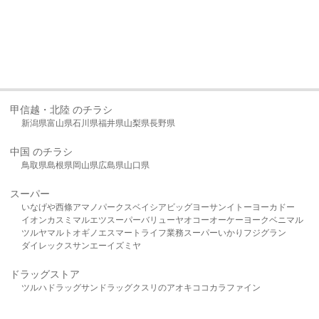
甲信越・北陸 のチラシ
新潟県
富山県
石川県
福井県
山梨県
長野県
中国 のチラシ
鳥取県
島根県
岡山県
広島県
山口県
スーパー
いなげや
西條
アマノパークス
ベイシア
ビッグヨーサン
イトーヨーカドー
イオン
カスミ
マルエツ
スーパーバリュー
ヤオコー
オーケー
ヨークベニマル
ツルヤ
マルト
オギノ
エスマート
ライフ
業務スーパー
いかり
フジグラン
ダイレックス
サンエー
イズミヤ
ドラッグストア
ツルハドラッグ
サンドラッグ
クスリのアオキ
ココカラファイン