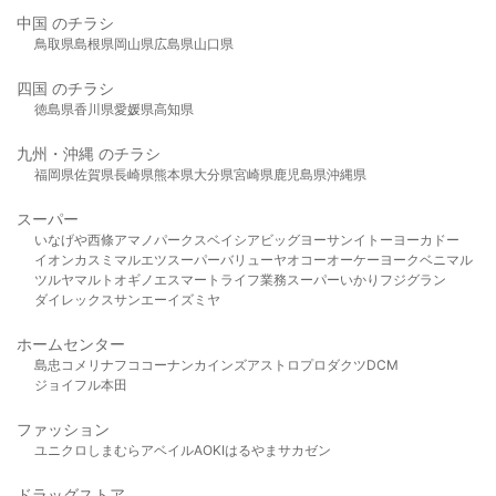
中国 のチラシ
鳥取県
島根県
岡山県
広島県
山口県
四国 のチラシ
徳島県
香川県
愛媛県
高知県
九州・沖縄 のチラシ
福岡県
佐賀県
長崎県
熊本県
大分県
宮崎県
鹿児島県
沖縄県
スーパー
いなげや
西條
アマノパークス
ベイシア
ビッグヨーサン
イトーヨーカドー
イオン
カスミ
マルエツ
スーパーバリュー
ヤオコー
オーケー
ヨークベニマル
ツルヤ
マルト
オギノ
エスマート
ライフ
業務スーパー
いかり
フジグラン
ダイレックス
サンエー
イズミヤ
ホームセンター
島忠
コメリ
ナフコ
コーナン
カインズ
アストロプロダクツ
DCM
ジョイフル本田
ファッション
ユニクロ
しまむら
アベイル
AOKI
はるやま
サカゼン
ドラッグストア