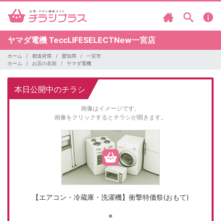
ヤマダ電機
TeccLIFESELECTNew一宮店
ホーム
都道府県
愛知県
一宮市
ホーム
お店の名前
ヤマダ電機
本日公開中のチラシ
画像はイメージです。
画像をクリックするとチラシが開きます。
【エアコン・冷蔵庫・洗濯機】衝撃特価祭(おもて)