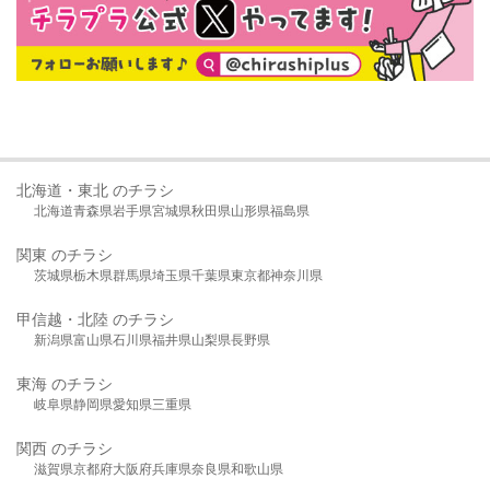
北海道・東北 のチラシ
北海道
青森県
岩手県
宮城県
秋田県
山形県
福島県
関東 のチラシ
茨城県
栃木県
群馬県
埼玉県
千葉県
東京都
神奈川県
甲信越・北陸 のチラシ
新潟県
富山県
石川県
福井県
山梨県
長野県
東海 のチラシ
岐阜県
静岡県
愛知県
三重県
関西 のチラシ
滋賀県
京都府
大阪府
兵庫県
奈良県
和歌山県