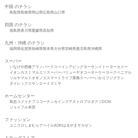
中国 のチラシ
鳥取県
島根県
岡山県
広島県
山口県
四国 のチラシ
徳島県
香川県
愛媛県
高知県
九州・沖縄 のチラシ
福岡県
佐賀県
長崎県
熊本県
大分県
宮崎県
鹿児島県
沖縄県
スーパー
いなげや
西條
アマノパークス
ベイシア
ビッグヨーサン
イトーヨーカドー
イオン
カスミ
マルエツ
スーパーバリュー
ヤオコー
オーケー
ヨークベニマル
ツルヤ
マルト
オギノ
エスマート
ライフ
業務スーパー
いかり
フジグラン
ダイレックス
サンエー
イズミヤ
ホームセンター
島忠
コメリ
ナフコ
コーナン
カインズ
アストロプロダクツ
DCM
ジョイフル本田
ファッション
ユニクロ
しまむら
アベイル
AOKI
はるやま
サカゼン
ドラッグストア