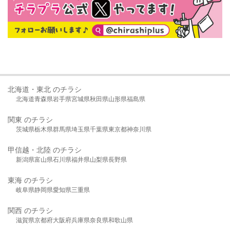
北海道・東北 のチラシ
北海道
青森県
岩手県
宮城県
秋田県
山形県
福島県
関東 のチラシ
茨城県
栃木県
群馬県
埼玉県
千葉県
東京都
神奈川県
甲信越・北陸 のチラシ
新潟県
富山県
石川県
福井県
山梨県
長野県
東海 のチラシ
岐阜県
静岡県
愛知県
三重県
関西 のチラシ
滋賀県
京都府
大阪府
兵庫県
奈良県
和歌山県