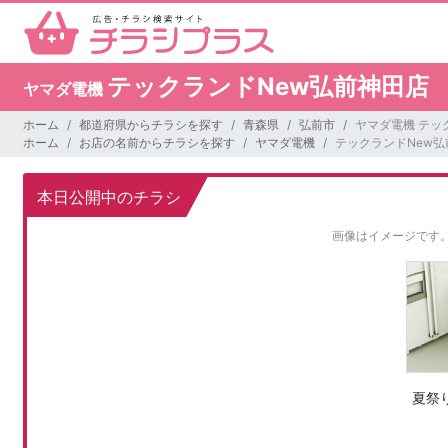
テックランドNew弘前神田店
ヤマダ電機
ホーム
都道府県からチラシを探す
青森県
弘前市
ヤマダ電機 テッ
ホーム
お店の名前からチラシを探す
ヤマダ電機
テックランドNew弘
本日公開中のチラシ
画像はイメージです
夏祭り