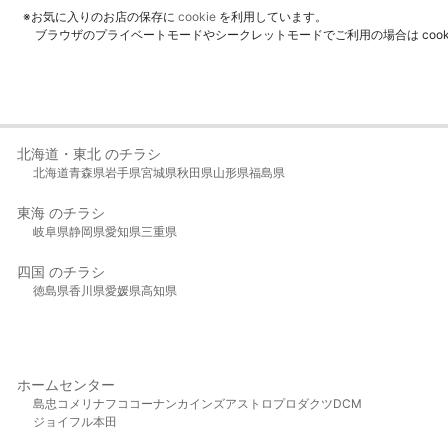
※お気に入りのお店の保存に
cookie
を利用しています。
ブラウザのプライベートモードやシークレットモードでご利用の場合は coo
北海道・東北 のチラシ
北海道
青森県
岩手県
宮城県
秋田県
山形県
福島県
東海 のチラシ
岐阜県
静岡県
愛知県
三重県
四国 のチラシ
徳島県
香川県
愛媛県
高知県
ホームセンター
島忠
コメリ
ナフコ
コーナン
カインズ
アストロプロダクツ
DCM
ジョイフル本田