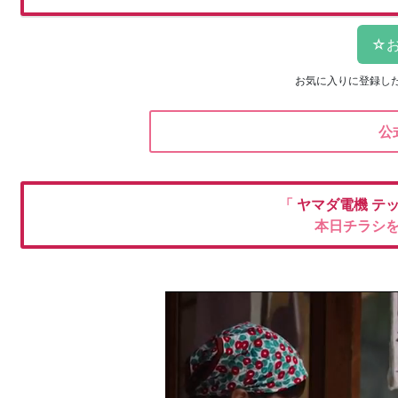
お気に入りに登録し
公
「
ヤマダ電機
テ
本日チラシ