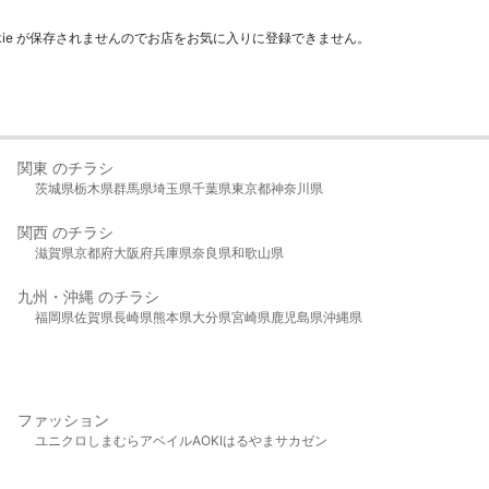
kie が保存されませんのでお店をお気に入りに登録できません。
関東 のチラシ
茨城県
栃木県
群馬県
埼玉県
千葉県
東京都
神奈川県
関西 のチラシ
滋賀県
京都府
大阪府
兵庫県
奈良県
和歌山県
九州・沖縄 のチラシ
福岡県
佐賀県
長崎県
熊本県
大分県
宮崎県
鹿児島県
沖縄県
ファッション
ユニクロ
しまむら
アベイル
AOKI
はるやま
サカゼン