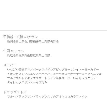
甲信越・北陸 のチラシ
新潟県
富山県
石川県
福井県
山梨県
長野県
中国 のチラシ
鳥取県
島根県
岡山県
広島県
山口県
スーパー
いなげや
西條
アマノパークス
ベイシア
ビッグヨーサン
イトーヨーカドー
イオン
カスミ
マルエツ
スーパーバリュー
ヤオコー
オーケー
ヨークベニマル
ツルヤ
マルト
オギノ
エスマート
ライフ
業務スーパー
いかり
フジグラン
ダイレックス
サンエー
イズミヤ
ドラッグストア
ツルハドラッグ
サンドラッグ
クスリのアオキ
ココカラファイン