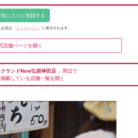
たお店は
「
トップページ
」に表示されます。
式店舗ページを開く
ックランドNew弘前神田店
」周辺で
を掲載している店舗一覧を開く