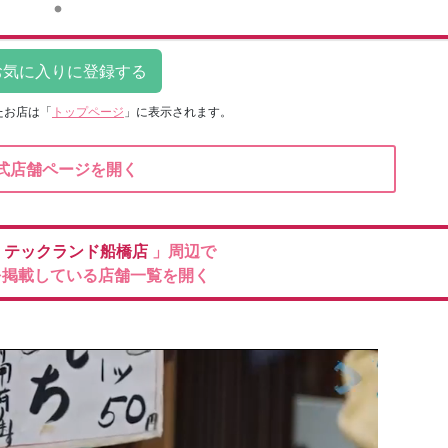
たお店は
「
トップページ
」に表示されます。
式店舗ページを開く
機
テックランド船橋店
」周辺で
を掲載している店舗一覧を開く