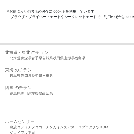
※お気に入りのお店の保存に
cookie
を利用しています。
ブラウザのプライベートモードやシークレットモードでご利用の場合は coo
北海道・東北 のチラシ
北海道
青森県
岩手県
宮城県
秋田県
山形県
福島県
東海 のチラシ
岐阜県
静岡県
愛知県
三重県
四国 のチラシ
徳島県
香川県
愛媛県
高知県
ホームセンター
島忠
コメリ
ナフコ
コーナン
カインズ
アストロプロダクツ
DCM
ジョイフル本田