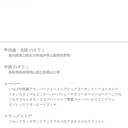
甲信越・北陸 のチラシ
新潟県
富山県
石川県
福井県
山梨県
長野県
中国 のチラシ
鳥取県
島根県
岡山県
広島県
山口県
スーパー
いなげや
西條
アマノパークス
ベイシア
ビッグヨーサン
イトーヨーカドー
イオン
カスミ
マルエツ
スーパーバリュー
ヤオコー
オーケー
ヨークベニマル
ツルヤ
マルト
オギノ
エスマート
ライフ
業務スーパー
いかり
フジグラン
ダイレックス
サンエー
イズミヤ
ドラッグストア
ツルハドラッグ
サンドラッグ
クスリのアオキ
ココカラファイン