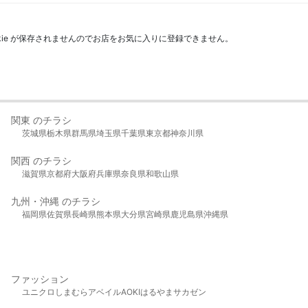
kie が保存されませんのでお店をお気に入りに登録できません。
関東 のチラシ
茨城県
栃木県
群馬県
埼玉県
千葉県
東京都
神奈川県
関西 のチラシ
滋賀県
京都府
大阪府
兵庫県
奈良県
和歌山県
九州・沖縄 のチラシ
福岡県
佐賀県
長崎県
熊本県
大分県
宮崎県
鹿児島県
沖縄県
ファッション
ユニクロ
しまむら
アベイル
AOKI
はるやま
サカゼン