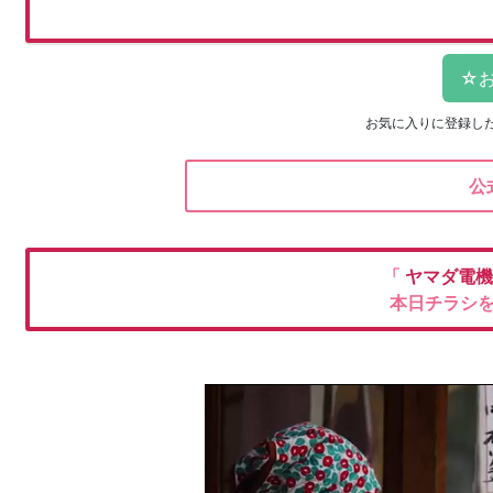
お気に入りに登録し
公
「
ヤマダ電
本日チラシ