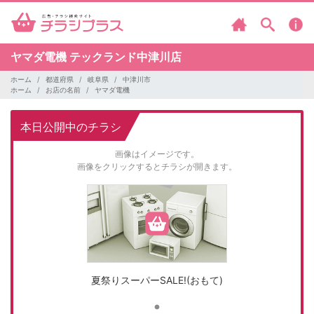
ヤマダ電機
テックランド中津川店
ホーム
都道府県
岐阜県
中津川市
ホーム
お店の名前
ヤマダ電機
本日公開中のチラシ
画像はイメージです。
画像をクリックするとチラシが開きます。
夏祭りスーパーSALE!(おもて)