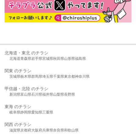
北海道・東北 のチラシ
北海道
青森県
岩手県
宮城県
秋田県
山形県
福島県
関東 のチラシ
茨城県
栃木県
群馬県
埼玉県
千葉県
東京都
神奈川県
甲信越・北陸 のチラシ
新潟県
富山県
石川県
福井県
山梨県
長野県
東海 のチラシ
岐阜県
静岡県
愛知県
三重県
関西 のチラシ
滋賀県
京都府
大阪府
兵庫県
奈良県
和歌山県