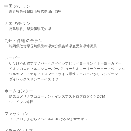
中国 のチラシ
鳥取県
島根県
岡山県
広島県
山口県
四国 のチラシ
徳島県
香川県
愛媛県
高知県
九州・沖縄 のチラシ
福岡県
佐賀県
長崎県
熊本県
大分県
宮崎県
鹿児島県
沖縄県
スーパー
いなげや
西條
アマノパークス
ベイシア
ビッグヨーサン
イトーヨーカドー
イオン
カスミ
マルエツ
スーパーバリュー
ヤオコー
オーケー
ヨークベニマル
ツルヤ
マルト
オギノ
エスマート
ライフ
業務スーパー
いかり
フジグラン
ダイレックス
サンエー
イズミヤ
ホームセンター
島忠
コメリ
ナフコ
コーナン
カインズ
アストロプロダクツ
DCM
ジョイフル本田
ファッション
ユニクロ
しまむら
アベイル
AOKI
はるやま
サカゼン
ドラッグストア