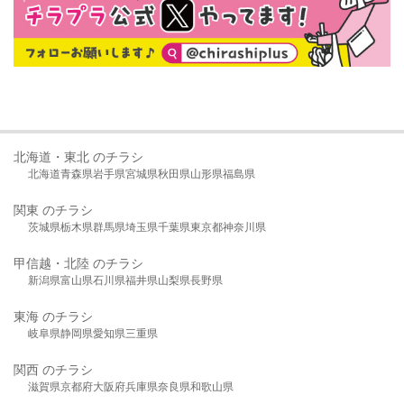
北海道・東北 のチラシ
北海道
青森県
岩手県
宮城県
秋田県
山形県
福島県
関東 のチラシ
茨城県
栃木県
群馬県
埼玉県
千葉県
東京都
神奈川県
甲信越・北陸 のチラシ
新潟県
富山県
石川県
福井県
山梨県
長野県
東海 のチラシ
岐阜県
静岡県
愛知県
三重県
関西 のチラシ
滋賀県
京都府
大阪府
兵庫県
奈良県
和歌山県