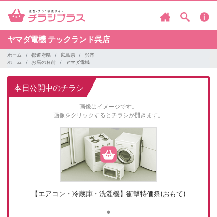
ヤマダ電機
テックランド呉店
ホーム
都道府県
広島県
呉市
ホーム
お店の名前
ヤマダ電機
本日公開中のチラシ
画像はイメージです。
画像をクリックするとチラシが開きます。
【エアコン・冷蔵庫・洗濯機】衝撃特価祭(おもて)