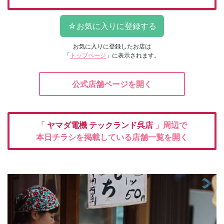
お気に入りに登録したお店は
「
トップページ
」に表示されます。
公式店舗ページを開く
「
ヤマダ電機
テックランド呉店
」周辺で
本日チラシを掲載している店舗一覧を開く