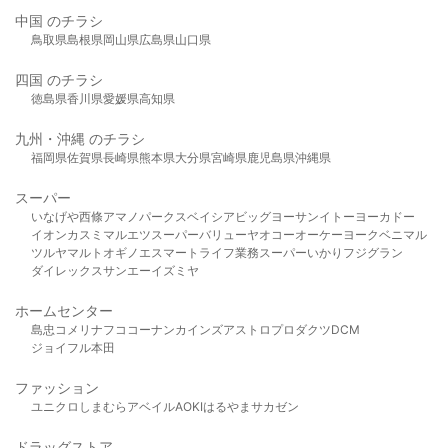
中国 のチラシ
鳥取県
島根県
岡山県
広島県
山口県
四国 のチラシ
徳島県
香川県
愛媛県
高知県
九州・沖縄 のチラシ
福岡県
佐賀県
長崎県
熊本県
大分県
宮崎県
鹿児島県
沖縄県
スーパー
いなげや
西條
アマノパークス
ベイシア
ビッグヨーサン
イトーヨーカドー
イオン
カスミ
マルエツ
スーパーバリュー
ヤオコー
オーケー
ヨークベニマル
ツルヤ
マルト
オギノ
エスマート
ライフ
業務スーパー
いかり
フジグラン
ダイレックス
サンエー
イズミヤ
ホームセンター
島忠
コメリ
ナフコ
コーナン
カインズ
アストロプロダクツ
DCM
ジョイフル本田
ファッション
ユニクロ
しまむら
アベイル
AOKI
はるやま
サカゼン
ドラッグストア