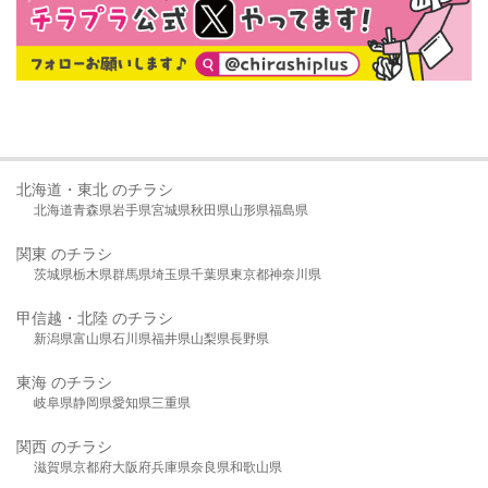
北海道・東北 のチラシ
北海道
青森県
岩手県
宮城県
秋田県
山形県
福島県
関東 のチラシ
茨城県
栃木県
群馬県
埼玉県
千葉県
東京都
神奈川県
甲信越・北陸 のチラシ
新潟県
富山県
石川県
福井県
山梨県
長野県
東海 のチラシ
岐阜県
静岡県
愛知県
三重県
関西 のチラシ
滋賀県
京都府
大阪府
兵庫県
奈良県
和歌山県