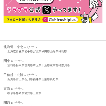
北海道・東北 のチラシ
北海道
青森県
岩手県
宮城県
秋田県
山形県
福島県
関東 のチラシ
茨城県
栃木県
群馬県
埼玉県
千葉県
東京都
神奈川県
甲信越・北陸 のチラシ
新潟県
富山県
石川県
福井県
山梨県
長野県
東海 のチラシ
岐阜県
静岡県
愛知県
三重県
関西 のチラシ