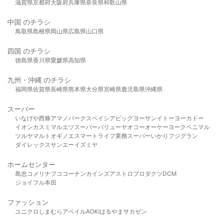
滋賀県
京都府
大阪府
兵庫県
奈良県
和歌山県
中国 のチラシ
鳥取県
島根県
岡山県
広島県
山口県
四国 のチラシ
徳島県
香川県
愛媛県
高知県
九州・沖縄 のチラシ
福岡県
佐賀県
長崎県
熊本県
大分県
宮崎県
鹿児島県
沖縄県
スーパー
いなげや
西條
アマノパークス
ベイシア
ビッグヨーサン
イトーヨーカドー
イオン
カスミ
マルエツ
スーパーバリュー
ヤオコー
オーケー
ヨークベニマル
ツルヤ
マルト
オギノ
エスマート
ライフ
業務スーパー
いかり
フジグラン
ダイレックス
サンエー
イズミヤ
ホームセンター
島忠
コメリ
ナフコ
コーナン
カインズ
アストロプロダクツ
DCM
ジョイフル本田
ファッション
ユニクロ
しまむら
アベイル
AOKI
はるやま
サカゼン