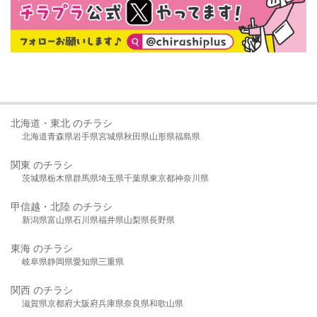
北海道・東北 のチラシ
北海道
青森県
岩手県
宮城県
秋田県
山形県
福島県
関東 のチラシ
茨城県
栃木県
群馬県
埼玉県
千葉県
東京都
神奈川県
甲信越・北陸 のチラシ
新潟県
富山県
石川県
福井県
山梨県
長野県
東海 のチラシ
岐阜県
静岡県
愛知県
三重県
関西 のチラシ
滋賀県
京都府
大阪府
兵庫県
奈良県
和歌山県