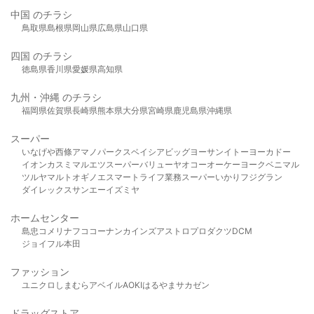
中国 のチラシ
鳥取県
島根県
岡山県
広島県
山口県
四国 のチラシ
徳島県
香川県
愛媛県
高知県
九州・沖縄 のチラシ
福岡県
佐賀県
長崎県
熊本県
大分県
宮崎県
鹿児島県
沖縄県
スーパー
いなげや
西條
アマノパークス
ベイシア
ビッグヨーサン
イトーヨーカドー
イオン
カスミ
マルエツ
スーパーバリュー
ヤオコー
オーケー
ヨークベニマル
ツルヤ
マルト
オギノ
エスマート
ライフ
業務スーパー
いかり
フジグラン
ダイレックス
サンエー
イズミヤ
ホームセンター
島忠
コメリ
ナフコ
コーナン
カインズ
アストロプロダクツ
DCM
ジョイフル本田
ファッション
ユニクロ
しまむら
アベイル
AOKI
はるやま
サカゼン
ドラッグストア