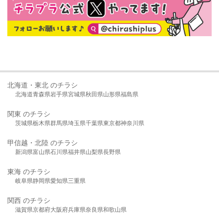
北海道・東北 のチラシ
北海道
青森県
岩手県
宮城県
秋田県
山形県
福島県
関東 のチラシ
茨城県
栃木県
群馬県
埼玉県
千葉県
東京都
神奈川県
甲信越・北陸 のチラシ
新潟県
富山県
石川県
福井県
山梨県
長野県
東海 のチラシ
岐阜県
静岡県
愛知県
三重県
関西 のチラシ
滋賀県
京都府
大阪府
兵庫県
奈良県
和歌山県