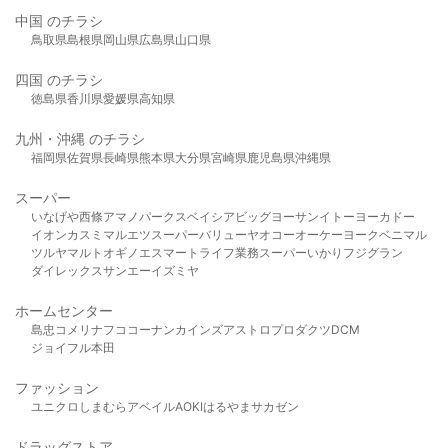
中国 のチラシ
鳥取県
島根県
岡山県
広島県
山口県
四国 のチラシ
徳島県
香川県
愛媛県
高知県
九州・沖縄 のチラシ
福岡県
佐賀県
長崎県
熊本県
大分県
宮崎県
鹿児島県
沖縄県
スーパー
いなげや
西條
アマノパークス
ベイシア
ビッグヨーサン
イトーヨーカドー
イオン
カスミ
マルエツ
スーパーバリュー
ヤオコー
オーケー
ヨークベニマル
ツルヤ
マルト
オギノ
エスマート
ライフ
業務スーパー
いかり
フジグラン
ダイレックス
サンエー
イズミヤ
ホームセンター
島忠
コメリ
ナフコ
コーナン
カインズ
アストロプロダクツ
DCM
ジョイフル本田
ファッション
ユニクロ
しまむら
アベイル
AOKI
はるやま
サカゼン
ドラッグストア