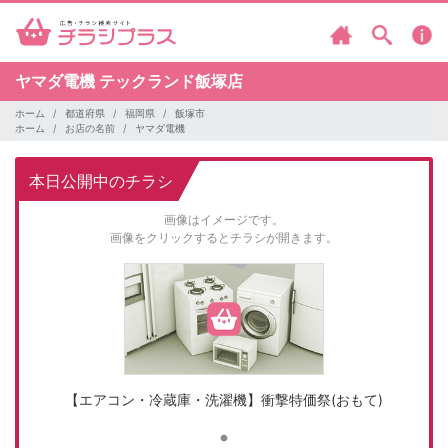
ヤマダ電機
テックランド飯塚店
ホーム
都道府県
福岡県
飯塚市
ホーム
お店の名前
ヤマダ電機
本日公開中のチラシ
画像はイメージです。
画像をクリックするとチラシが開きます。
【エアコン・冷蔵庫・洗濯機】衝撃特価祭(おもて)