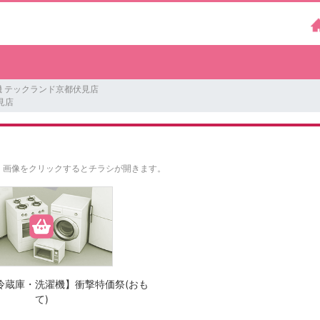
機 テックランド京都伏見店
見店
。
画像をクリックするとチラシが開きます。
冷蔵庫・洗濯機】衝撃特価祭(おも
て)