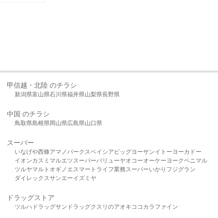
甲信越・北陸 のチラシ
新潟県
富山県
石川県
福井県
山梨県
長野県
中国 のチラシ
鳥取県
島根県
岡山県
広島県
山口県
スーパー
いなげや
西條
アマノパークス
ベイシア
ビッグヨーサン
イトーヨーカドー
イオン
カスミ
マルエツ
スーパーバリュー
ヤオコー
オーケー
ヨークベニマル
ツルヤ
マルト
オギノ
エスマート
ライフ
業務スーパー
いかり
フジグラン
ダイレックス
サンエー
イズミヤ
ドラッグストア
ツルハドラッグ
サンドラッグ
クスリのアオキ
ココカラファイン