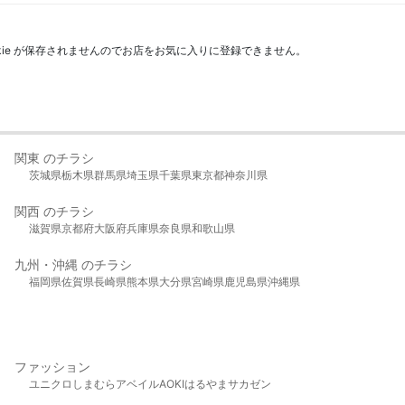
kie が保存されませんのでお店をお気に入りに登録できません。
関東 のチラシ
茨城県
栃木県
群馬県
埼玉県
千葉県
東京都
神奈川県
関西 のチラシ
滋賀県
京都府
大阪府
兵庫県
奈良県
和歌山県
九州・沖縄 のチラシ
福岡県
佐賀県
長崎県
熊本県
大分県
宮崎県
鹿児島県
沖縄県
ファッション
ユニクロ
しまむら
アベイル
AOKI
はるやま
サカゼン