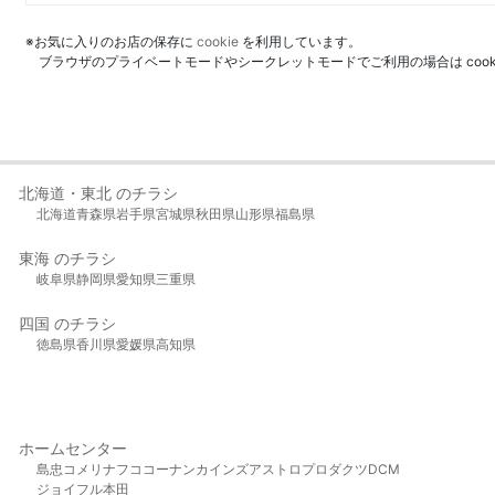
※お気に入りのお店の保存に
cookie
を利用しています。
ブラウザのプライベートモードやシークレットモードでご利用の場合は coo
北海道・東北 のチラシ
北海道
青森県
岩手県
宮城県
秋田県
山形県
福島県
東海 のチラシ
岐阜県
静岡県
愛知県
三重県
四国 のチラシ
徳島県
香川県
愛媛県
高知県
ホームセンター
島忠
コメリ
ナフコ
コーナン
カインズ
アストロプロダクツ
DCM
ジョイフル本田