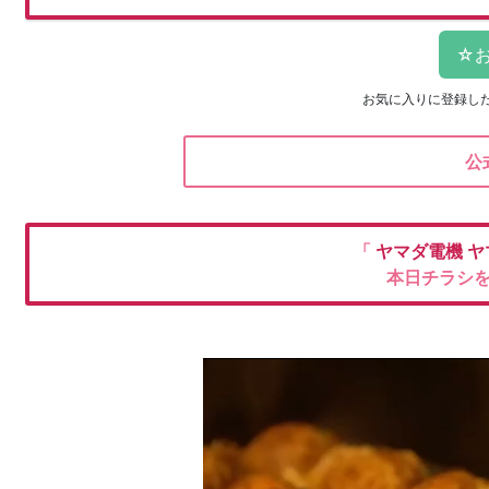
お気に入りに登録し
公
「
ヤマダ電機
ヤ
本日チラシ