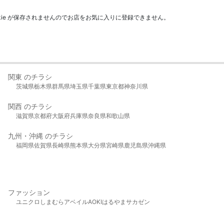
kie が保存されませんのでお店をお気に入りに登録できません。
関東 のチラシ
茨城県
栃木県
群馬県
埼玉県
千葉県
東京都
神奈川県
関西 のチラシ
滋賀県
京都府
大阪府
兵庫県
奈良県
和歌山県
九州・沖縄 のチラシ
福岡県
佐賀県
長崎県
熊本県
大分県
宮崎県
鹿児島県
沖縄県
ファッション
ユニクロ
しまむら
アベイル
AOKI
はるやま
サカゼン