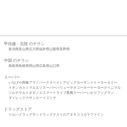
甲信越・北陸 のチラシ
新潟県
富山県
石川県
福井県
山梨県
長野県
中国 のチラシ
鳥取県
島根県
岡山県
広島県
山口県
スーパー
いなげや
西條
アマノパークス
ベイシア
ビッグヨーサン
イトーヨーカドー
イオン
カスミ
マルエツ
スーパーバリュー
ヤオコー
オーケー
ヨークベニマル
ツルヤ
マルト
オギノ
エスマート
ライフ
業務スーパー
いかり
フジグラン
ダイレックス
サンエー
イズミヤ
ドラッグストア
ツルハドラッグ
サンドラッグ
クスリのアオキ
ココカラファイン