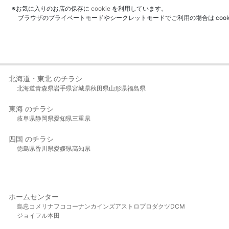
※お気に入りのお店の保存に
cookie
を利用しています。
ブラウザのプライベートモードやシークレットモードでご利用の場合は coo
北海道・東北 のチラシ
北海道
青森県
岩手県
宮城県
秋田県
山形県
福島県
東海 のチラシ
岐阜県
静岡県
愛知県
三重県
四国 のチラシ
徳島県
香川県
愛媛県
高知県
ホームセンター
島忠
コメリ
ナフコ
コーナン
カインズ
アストロプロダクツ
DCM
ジョイフル本田