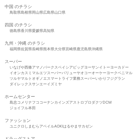
中国 のチラシ
鳥取県
島根県
岡山県
広島県
山口県
四国 のチラシ
徳島県
香川県
愛媛県
高知県
九州・沖縄 のチラシ
福岡県
佐賀県
長崎県
熊本県
大分県
宮崎県
鹿児島県
沖縄県
スーパー
いなげや
西條
アマノパークス
ベイシア
ビッグヨーサン
イトーヨーカドー
イオン
カスミ
マルエツ
スーパーバリュー
ヤオコー
オーケー
ヨークベニマル
ツルヤ
マルト
オギノ
エスマート
ライフ
業務スーパー
いかり
フジグラン
ダイレックス
サンエー
イズミヤ
ホームセンター
島忠
コメリ
ナフコ
コーナン
カインズ
アストロプロダクツ
DCM
ジョイフル本田
ファッション
ユニクロ
しまむら
アベイル
AOKI
はるやま
サカゼン
ドラッグストア