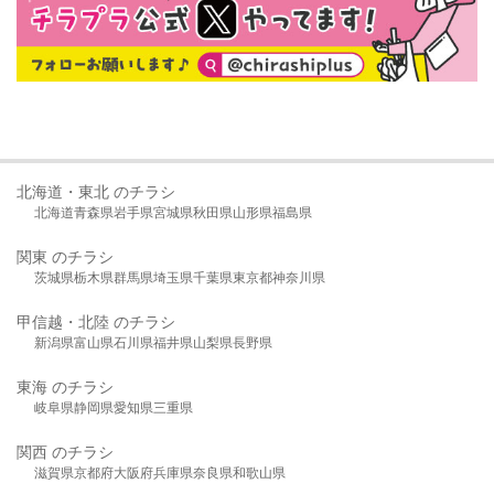
北海道・東北 のチラシ
北海道
青森県
岩手県
宮城県
秋田県
山形県
福島県
関東 のチラシ
茨城県
栃木県
群馬県
埼玉県
千葉県
東京都
神奈川県
甲信越・北陸 のチラシ
新潟県
富山県
石川県
福井県
山梨県
長野県
東海 のチラシ
岐阜県
静岡県
愛知県
三重県
関西 のチラシ
滋賀県
京都府
大阪府
兵庫県
奈良県
和歌山県