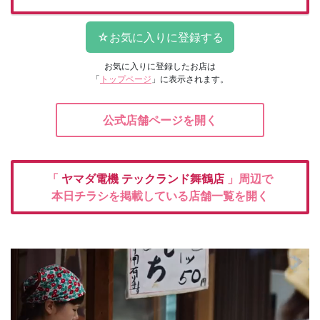
お気に入りに登録したお店は
「
トップページ
」に表示されます。
公式店舗ページを開く
「
ヤマダ電機
テックランド舞鶴店
」周辺で
本日チラシを掲載している店舗一覧を開く