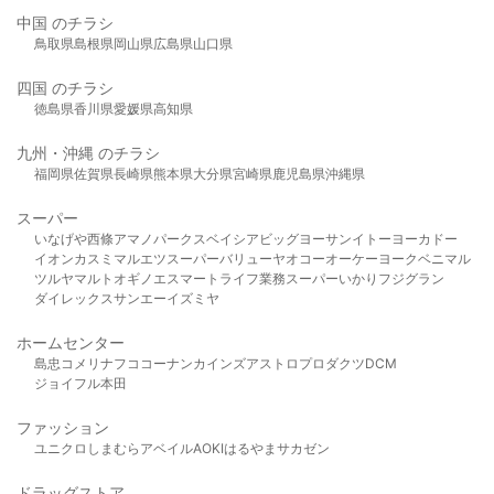
中国 のチラシ
鳥取県
島根県
岡山県
広島県
山口県
四国 のチラシ
徳島県
香川県
愛媛県
高知県
九州・沖縄 のチラシ
福岡県
佐賀県
長崎県
熊本県
大分県
宮崎県
鹿児島県
沖縄県
スーパー
いなげや
西條
アマノパークス
ベイシア
ビッグヨーサン
イトーヨーカドー
イオン
カスミ
マルエツ
スーパーバリュー
ヤオコー
オーケー
ヨークベニマル
ツルヤ
マルト
オギノ
エスマート
ライフ
業務スーパー
いかり
フジグラン
ダイレックス
サンエー
イズミヤ
ホームセンター
島忠
コメリ
ナフコ
コーナン
カインズ
アストロプロダクツ
DCM
ジョイフル本田
ファッション
ユニクロ
しまむら
アベイル
AOKI
はるやま
サカゼン
ドラッグストア