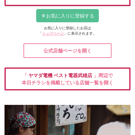
お気に入りに登録したお店は
「
トップページ
」に表示されます。
公式店舗ページを開く
「
ヤマダ電機
ベスト電器武雄店
」周辺で
本日チラシを掲載している店舗一覧を開く