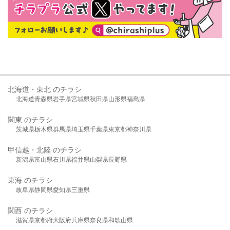
北海道・東北 のチラシ
北海道
青森県
岩手県
宮城県
秋田県
山形県
福島県
関東 のチラシ
茨城県
栃木県
群馬県
埼玉県
千葉県
東京都
神奈川県
甲信越・北陸 のチラシ
新潟県
富山県
石川県
福井県
山梨県
長野県
東海 のチラシ
岐阜県
静岡県
愛知県
三重県
関西 のチラシ
滋賀県
京都府
大阪府
兵庫県
奈良県
和歌山県