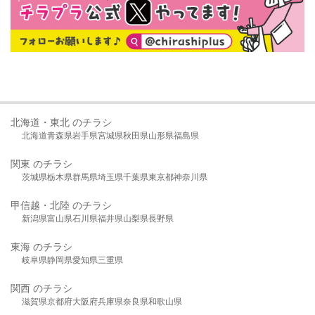
北海道・東北 のチラシ
北海道
青森県
岩手県
宮城県
秋田県
山形県
福島県
関東 のチラシ
茨城県
栃木県
群馬県
埼玉県
千葉県
東京都
神奈川県
甲信越・北陸 のチラシ
新潟県
富山県
石川県
福井県
山梨県
長野県
東海 のチラシ
岐阜県
静岡県
愛知県
三重県
関西 のチラシ
滋賀県
京都府
大阪府
兵庫県
奈良県
和歌山県