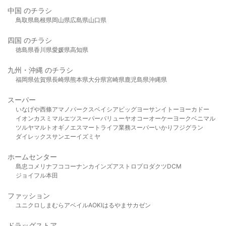
中国 のチラシ
鳥取県
島根県
岡山県
広島県
山口県
四国 のチラシ
徳島県
香川県
愛媛県
高知県
九州・沖縄 のチラシ
福岡県
佐賀県
長崎県
熊本県
大分県
宮崎県
鹿児島県
沖縄県
スーパー
いなげや
西條
アマノパークス
ベイシア
ビッグヨーサン
イトーヨーカドー
イオン
カスミ
マルエツ
スーパーバリュー
ヤオコー
オーケー
ヨークベニマル
ツルヤ
マルト
オギノ
エスマート
ライフ
業務スーパー
いかり
フジグラン
ダイレックス
サンエー
イズミヤ
ホームセンター
島忠
コメリ
ナフコ
コーナン
カインズ
アストロプロダクツ
DCM
ジョイフル本田
ファッション
ユニクロ
しまむら
アベイル
AOKI
はるやま
サカゼン
ドラッグストア