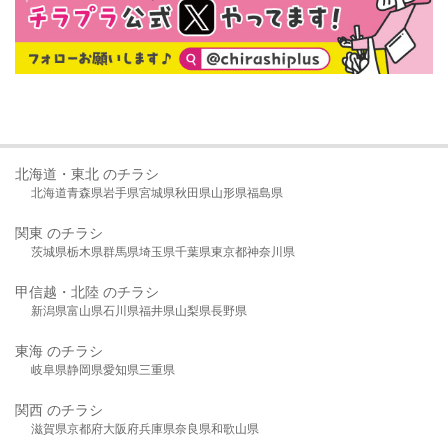
北海道・東北 のチラシ
北海道
青森県
岩手県
宮城県
秋田県
山形県
福島県
関東 のチラシ
茨城県
栃木県
群馬県
埼玉県
千葉県
東京都
神奈川県
甲信越・北陸 のチラシ
新潟県
富山県
石川県
福井県
山梨県
長野県
東海 のチラシ
岐阜県
静岡県
愛知県
三重県
関西 のチラシ
滋賀県
京都府
大阪府
兵庫県
奈良県
和歌山県