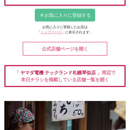
お気に入りに登録したお店は
「
トップページ
」に表示されます。
公式店舗ページを開く
「
ヤマダ電機
テックランド札幌琴似店
」周辺で
本日チラシを掲載している店舗一覧を開く