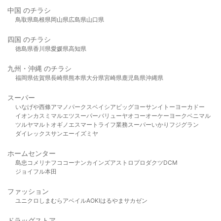
中国 のチラシ
鳥取県
島根県
岡山県
広島県
山口県
四国 のチラシ
徳島県
香川県
愛媛県
高知県
九州・沖縄 のチラシ
福岡県
佐賀県
長崎県
熊本県
大分県
宮崎県
鹿児島県
沖縄県
スーパー
いなげや
西條
アマノパークス
ベイシア
ビッグヨーサン
イトーヨーカドー
イオン
カスミ
マルエツ
スーパーバリュー
ヤオコー
オーケー
ヨークベニマル
ツルヤ
マルト
オギノ
エスマート
ライフ
業務スーパー
いかり
フジグラン
ダイレックス
サンエー
イズミヤ
ホームセンター
島忠
コメリ
ナフコ
コーナン
カインズ
アストロプロダクツ
DCM
ジョイフル本田
ファッション
ユニクロ
しまむら
アベイル
AOKI
はるやま
サカゼン
ドラッグストア