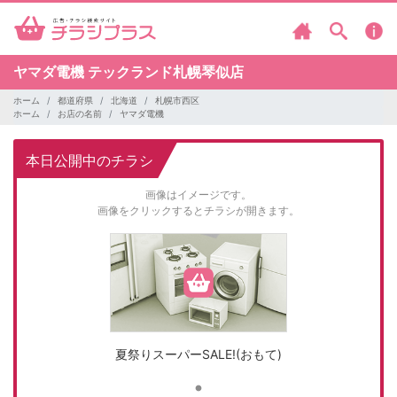
ヤマダ電機
テックランド札幌琴似店
ホーム
都道府県
北海道
札幌市西区
ホーム
お店の名前
ヤマダ電機
本日公開中のチラシ
画像はイメージです。
画像をクリックするとチラシが開きます。
夏祭りスーパーSALE!(おもて)