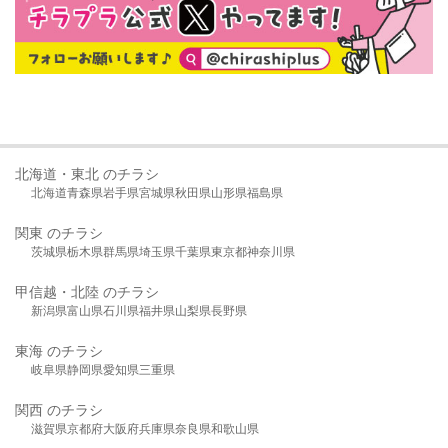
北海道・東北 のチラシ
北海道
青森県
岩手県
宮城県
秋田県
山形県
福島県
関東 のチラシ
茨城県
栃木県
群馬県
埼玉県
千葉県
東京都
神奈川県
甲信越・北陸 のチラシ
新潟県
富山県
石川県
福井県
山梨県
長野県
東海 のチラシ
岐阜県
静岡県
愛知県
三重県
関西 のチラシ
滋賀県
京都府
大阪府
兵庫県
奈良県
和歌山県