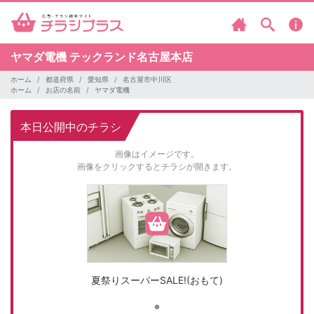
ヤマダ電機
テックランド名古屋本店
ホーム
都道府県
愛知県
名古屋市中川区
ホーム
お店の名前
ヤマダ電機
本日公開中のチラシ
画像はイメージです。
画像をクリックするとチラシが開きます。
夏祭りスーパーSALE!(おもて)