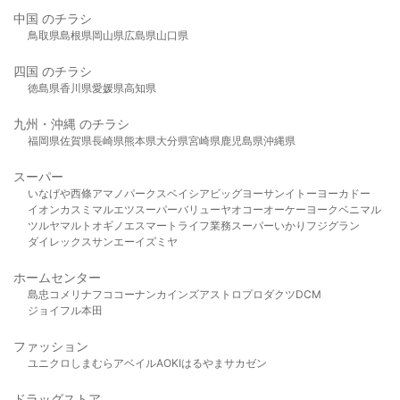
中国 のチラシ
鳥取県
島根県
岡山県
広島県
山口県
四国 のチラシ
徳島県
香川県
愛媛県
高知県
九州・沖縄 のチラシ
福岡県
佐賀県
長崎県
熊本県
大分県
宮崎県
鹿児島県
沖縄県
スーパー
いなげや
西條
アマノパークス
ベイシア
ビッグヨーサン
イトーヨーカドー
イオン
カスミ
マルエツ
スーパーバリュー
ヤオコー
オーケー
ヨークベニマル
ツルヤ
マルト
オギノ
エスマート
ライフ
業務スーパー
いかり
フジグラン
ダイレックス
サンエー
イズミヤ
ホームセンター
島忠
コメリ
ナフコ
コーナン
カインズ
アストロプロダクツ
DCM
ジョイフル本田
ファッション
ユニクロ
しまむら
アベイル
AOKI
はるやま
サカゼン
ドラッグストア