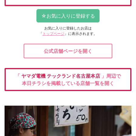
お気に入りに登録したお店は
「
トップページ
」に表示されます。
公式店舗ページを開く
「
ヤマダ電機
テックランド名古屋本店
」周辺で
本日チラシを掲載している店舗一覧を開く