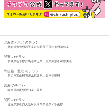
北海道・東北 のチラシ
北海道
青森県
岩手県
宮城県
秋田県
山形県
福島県
関東 のチラシ
茨城県
栃木県
群馬県
埼玉県
千葉県
東京都
神奈川県
甲信越・北陸 のチラシ
新潟県
富山県
石川県
福井県
山梨県
長野県
東海 のチラシ
岐阜県
静岡県
愛知県
三重県
関西 のチラシ
滋賀県
京都府
大阪府
兵庫県
奈良県
和歌山県