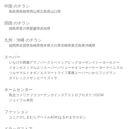
中国 のチラシ
鳥取県
島根県
岡山県
広島県
山口県
四国 のチラシ
徳島県
香川県
愛媛県
高知県
九州・沖縄 のチラシ
福岡県
佐賀県
長崎県
熊本県
大分県
宮崎県
鹿児島県
沖縄県
スーパー
いなげや
西條
アマノパークス
ベイシア
ビッグヨーサン
イトーヨーカドー
イオン
カスミ
マルエツ
スーパーバリュー
ヤオコー
オーケー
ヨークベニマル
ツルヤ
マルト
オギノ
エスマート
ライフ
業務スーパー
いかり
フジグラン
ダイレックス
サンエー
イズミヤ
ホームセンター
島忠
コメリ
ナフコ
コーナン
カインズ
アストロプロダクツ
DCM
ジョイフル本田
ファッション
ユニクロ
しまむら
アベイル
AOKI
はるやま
サカゼン
ドラッグストア